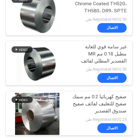
Chrome Coated TH520،
TH580، DR9، SPTE
13
لفائف الصلب الصفيح
Negotiated MOQ:50 طن
الاتصال
صفيح مطبوع
غير سامة قوي للغاية
مطيل 0.18 مم MR
القصدير المطلي لفائف
الصفيح الصلب صفيح
Negotiated MOQ:50 طن
SPTE TFS
الاتصال
14
لوحة معدنية من
صفيح كهربائيا 0.2 مم سمك
صفيح للتغليف لفائف صفيح
الصفيح
صندوق القصدير
Negotiated MOQ:25 طن
الاتصال