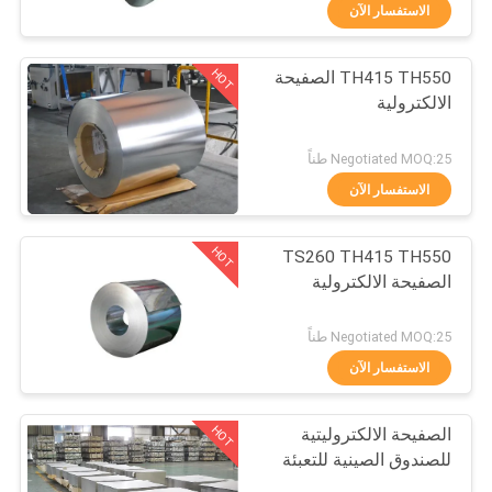
في
الاستفسار الآن
المعمل
HOT
TH415 TH550 الصفيحة
94
الالكترولية
رقابة
غطاء صفيح
جودة
Negotiated MOQ:25 طناً
الاستفسار الآن
اتصل
HOT
TS260 TH415 TH550
بنا
الصفيحة الالكترولية
86
أخبار
Negotiated MOQ:25 طناً
الاستفسار الآن
لفائف صفيح
حالات
HOT
الصفيحة الالكتروليتية
للصندوق الصينية للتعبئة
اطلب