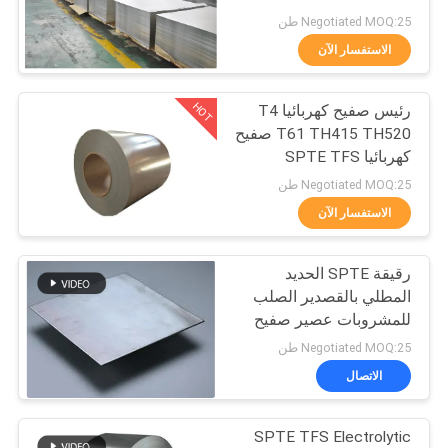
اقتباس
Negotiated MOQ:25 طن
الاستفسار الآن
24
خريطة
HOT
رئيس صفيح كهربائيا T4
الموقع
صفيح SPTE
T61 TH415 TH520 صفيح
كهربائيا SPTE TFS
سياسة
Negotiated MOQ:25 طن
الخصوصية
الاستفسار الآن
رقيقة SPTE الحديد
16
المطلي بالقصدير الصلب
خالى من القصدير
للمشروبات عصير صفيح
لفائف وصفائح SPT
Negotiated MOQ:25 طن
الصلب
الاتصال
SPTE TFS Electrolytic