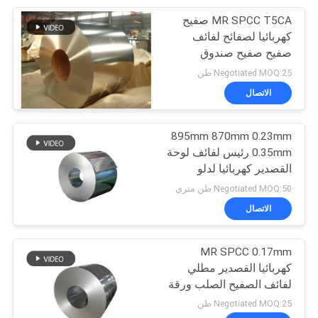
MR SPCC T5CA صفيح
5
كهربائيا لصفائح لفائف
ورقة القصدير مطلي
صفيح صفيح صندوق
القصدير المخصص SPTE
Negotiated MOQ:25 طن
الصلب
TFS
الاتصال
895mm 870mm 0.23mm
0.35mm رئيس لفائف لوحة
القصدير كهربائيا لدلو
21
التعبئة صفيح SPTE TFS
Negotiated MOQ:50 طن متري
الاتصال
تغليف أغذية صفيح
MR SPCC 0.17mm
كهربائيا القصدير مطلي
لفائف الصفيح الصلب ورقة
SPTE TFS
Negotiated MOQ:25 طن