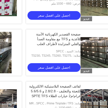
عرض:: 660 ~ 1030 ملم
صفيح كهربا
احصل على افضل سعر
فيديو
صفيحة القصدير الكهربائية الآمنة
للأغذية و TFS مع مقاومة الصدأ
والقلي المتزايدة لأطراف العلب
مادة:: السيد ، SPCC
صلابة:: TS230، TS245، TS260، TS275،
TS290، TH415، TH435، TH520، TH550،
TH580، TH620
احصل على افضل سعر
فيديو
لفائف الصفيحة البلاستيكية الالكترولية
للتعبئة والتغليف - 2.8/2.8 و 5.6/5.6
غرام/م2 خيارات الطلاء SPTE TFS
مادة:: MR ، SPCC ، Prime Tinplate / TFS
عرض:: 660-1030 ملم