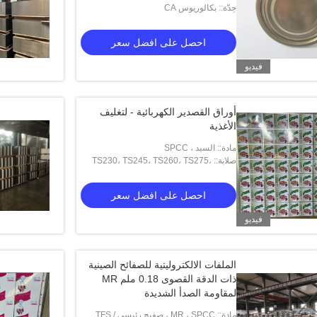
حِدّة:: بكالوريوس CA
TS290 ، TH415 ، TH435 ، TH520 ،
TH550 ، TH580 ، TH620
احصل على افضل سعر
فيديو
أوراق القصدير الكهربائية - لتغليف
الأغذية
مادة:: السيد ، SPCC
صلابة:: TS230، TS245، TS260، TS275،
TS290، TH415، TH435، TH520، TH550،
TH580، TH620
احصل على افضل سعر
فيديو
الملفات الالكتروليتية للصفائح الصينية
ذات الدقة القصوى 0.18 ملم MR
لمقاومة الصدأ الشديدة
مادة:: MR ، SPCC ، صفيح رئيسي / TFS