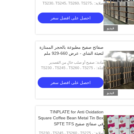
صلابة:: TS230، TS245، TS260، TS275،
TS290، TH415، TH435، TH520، TH550،
TH580، TH620
احصل على افضل سعر
فيديو
صفائح صفيح مطبوعة بالحجر الممتازة
لتعبئة الشاي - عرض 660-929 ملم
مادة:: صفيح أو صلب خالٍ من القصدير
حِدّة:: TS230 ، TS245 ، TS260 ، TS275 ،
TS290 ، Th415 ، Th435 ، Th520 ، Th550
، Th580 ، Th620
احصل على افضل سعر
فيديو
TINPLATE for Anti Oxidation
Square Coffee Bean Metal Tin Box
في صفائح صفيح SPTE TFS
فيديو
صلابة:: TS230 ، TS245 ، TS260 ، TS275 ،