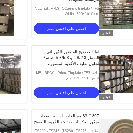
Material:: MR,SPCC,prime tinplate / TFS
Width:: 600~1010mm
احصل على افضل سعر
فيديو
لفائف صفيح القصدير الكهربائي
الممتاز 2.8/2.8 و 5.6/5.6 جم/م²
لحلول تغليف الأغذية المتطورة
مادة:: MR ، SPCC ، Prime Tinplate / TFS
عرض:: 660-1030 ملم
احصل على افضل سعر
فيديو
307 # 83 مم العلبة العلوية السفلية
يمكن المكونات صفيحة الكروم الصفيح
صلابة:: TS230 ، TS245 ، TS260 ، TS275 ،