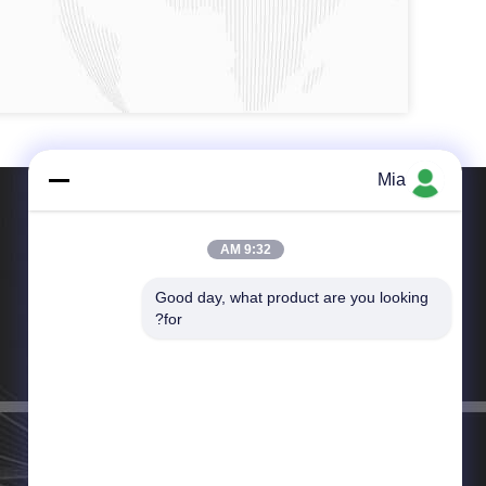
Mia
9:32 AM
Good day, what product are you looking 
هاتف：+8618267212962-021-56922400
for?
بريد إلكتروني：quanye@spte.cn