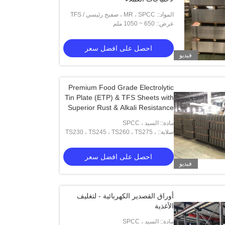
المواد:: MR ، SPCC ، صفيح رئيسي / TFS
عرض:: 650 ~ 1050 ملم
احصل على افضل سعر
فيديو
Premium Food Grade Electrolytic
Tin Plate (ETP) & TFS Sheets with
Superior Rust & Alkali Resistance
مادة:: السيد ، SPCC
صلابة:: TS230 ، TS245 ، TS260 ، TS275 ،
TS290 ، Th415 ، Th435 ، Th520 ، Th550
، Th580 ، Th620
احصل على افضل سعر
فيديو
أوراق القصدير الكهربائية - لتغليف
الأغذية
مادة:: السيد ، SPCC