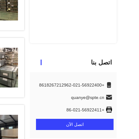
اتصل بنا
+8618267212962-021-56922400
quanye@spte.cn
+86-021-56922411
اتصل الآن