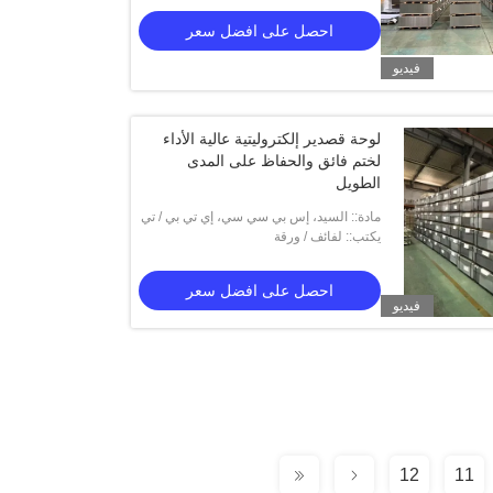
احصل على افضل سعر
فيديو
لوحة قصدير إلكتروليتية عالية الأداء
لختم فائق والحفاظ على المدى
الطويل
مادة:: السيد، إس بي سي سي، إي تي بي / تي
إف إس
يكتب:: لفائف / ورقة
احصل على افضل سعر
فيديو
12
11