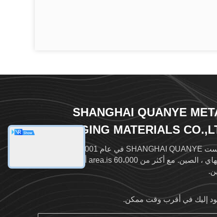
SHANGHAI QUANYE MET
PACKAGING MATERIALS CO.,L
تأسست SHANGHAI QUANYE في عام 2001 ، وتقع في
شنغهاي ، الصين. مع أكثر من 60،000 area.is أكبر مصنع في
ن.
د إليك في أقرب وقت ممكن.