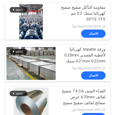
مقاومة التآكل صفيح صفيح
5
كهربائيا سمك 0.2 مم
ورقة القصدير مطلي
SPTE TFS
Negotiated MOQ:25 طناً
الصلب
الاتصال
ورقة tinpalte كهربائيا
لأغطية القصدير 0.20mm
0.21mm 0.22mm سمك
21
SPTE / TFS
Negotiated MOQ:25 طناً
الاتصال
تغليف أغذية صفيح
الغذاء الصف T4 CA صفيح
لفائف 670mm عرض
صفائح لفائف صفيح صفيح
صفيح SPTE TFS
Negotiated MOQ:25 طن