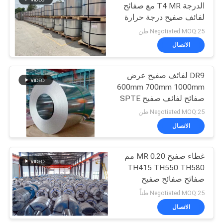
الدرجة T4 MR مع صفائح
لفائف صفيح درجة حرارة
12
BA CA SPTE TFS
Negotiated MOQ:25 طن
الاتصال
صفيح مطبوع
DR9 لفائف صفيح عرض
600mm 700mm 1000mm
صفائح لفائف صفيح SPTE
TFS
Negotiated MOQ:25 طن
الاتصال
14
لوحة معدنية من
غطاء صفيح MR 0.20 مم
TH415 TH550 TH580
الصفيح
صفائح صفائح صفيح
كهربائياً
Negotiated MOQ:25 طناً
الاتصال