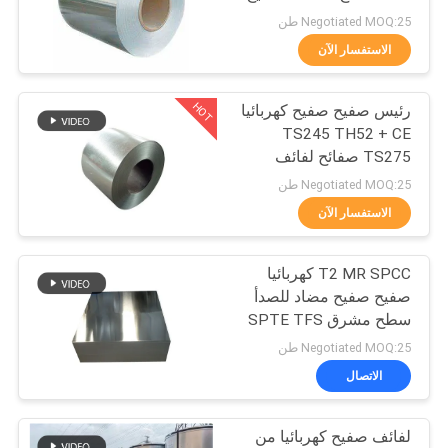
اقتباس
SPTE TFS
Negotiated MOQ:25 طن
الاستفسار الآن
24
خريطة
HOT
رئيس صفيح صفيح كهربائيا
الموقع
صفيح SPTE
TS245 TH52 + CE
TS275 صفائح لفائف
سياسة
صفيح مقاومة للصدأ
Negotiated MOQ:25 طن
الخصوصية
الاستفسار الآن
T2 MR SPCC كهربائيا
16
صفيح صفيح مضاد للصدأ
خالى من القصدير
سطح مشرق SPTE TFS
Negotiated MOQ:25 طن
الصلب
الاتصال
لفائف صفيح كهربائيا من