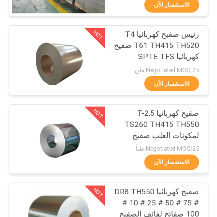
في
الاستفسار الآن
المعمل
HOT
رئيس صفيح كهربائيا T4
93
T61 TH415 TH520 صفيح
رقابة
كهربائيا SPTE TFS
غطاء صفيح
جودة
Negotiated MOQ:25 طن
الاستفسار الآن
اتصل
HOT
صفيح كهربائيا T-2.5
بنا
TS260 TH415 TH550
لمكونات العلب صفيح
85
أخبار
SPTE TFS
Negotiated MOQ:25 طناً
الاستفسار الآن
لفائف صفيح
حالات
HOT
صفيح كهربائيا DR8 TH550
# 10 # 25 # 50 # 75 #
اطلب
100 صفائح لفائف الصفيح