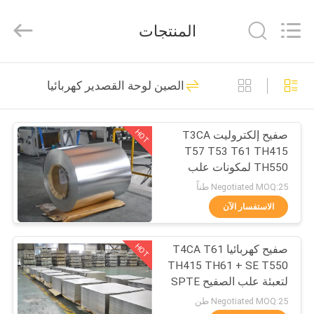
QUANYE
METAL
PACKAGING
المنتجات
MATERIALS
CO.,LTD.
All
Rights
بيت
Reserved.
235
الصين لوحة القصدير كهربائيا
لوحة القصدير كهربائيا
منتجات
HOT
صفيح إلكتروليت T3CA
T57 T53 T61 TH415
أشرطة
TH550 لمكونات علب
فيديو
صفيح لفائف صفائح
Negotiated MOQ:25 طناً
الاستفسار الآن
111
معلومات
HOT
صفيح كهربائيا T4CA T61
عنا
صفائح صفيح
TH415 TH61 + SE T550
لتعبئة علب الصفيح SPTE
جولة
TFS
Negotiated MOQ:25 طن