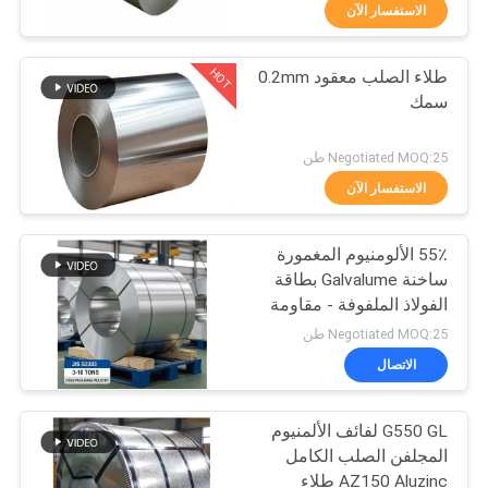
في
الاستفسار الآن
المعمل
HOT
طلاء الصلب معقود 0.2mm
117
سمك
رقابة
غطاء صفيح
جودة
Negotiated MOQ:25 طن
الاستفسار الآن
اتصل
55٪ الألومنيوم المغمورة
بنا
ساخنة Galvalume بطاقة
الفولاذ الملفوفة - مقاومة
110
أخبار
للتآكل 0.5-1.0mm سمك
Negotiated MOQ:25 طن
الاتصال
لفائف صفيح
حالات
G550 GL لفائف الألمنيوم
المجلفن الصلب الكامل
اطلب
AZ150 Aluzinc طلاء