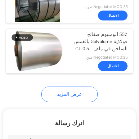
اقتباس
الصلب
Negotiated MOQ:25 طن
الاتصال
24
خريطة
55٪ ألومنيوم صفائح
الموقع
صفيح SPTE
فولاذية Galvalume بالغمس
الساخن في ملف GL 0.5 -
سياسة
1.0mm
Negotiated MOQ:25 طن
الخصوصية
الاتصال
17
عرض المزيد
خالى من القصدير
الصلب
اترك رسالة