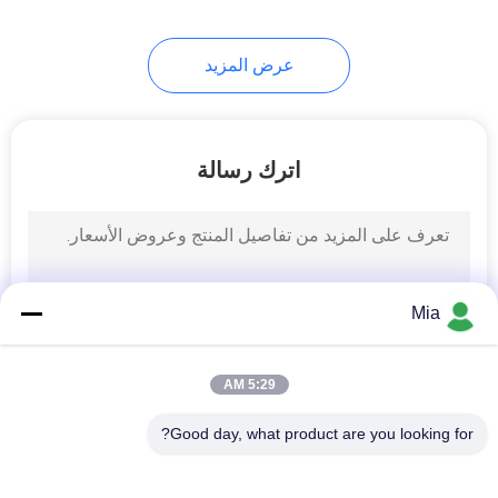
5
عرض المزيد
ورقة القصدير مطلي
الصلب
اترك رسالة
21
Mia
تغليف أغذية صفيح
5:29 AM
Good day, what product are you looking for?
فئات شعبية
جميع