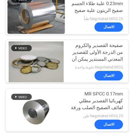
0.23mm علبة طلاء الجسم
صفيح الزيتون علبة صفيح
13
SPTE TFS
Negotiated MOQ:25 طناً
الاتصال
صفيح مطبوع
صفيحة القصدير والكروم
من الدرجة الأولى للقصدير
المعدني المستدير يمكن أن
تعلو غطاء صفيح صفيح
Negotiated MOQ:حاوية واحدة
الاتصال
14
لوحة معدنية من
MR SPCC 0.17mm
كهربائيا القصدير مطلي
الصفيح
لفائف الصفيح الصلب ورقة
SPTE TFS
Negotiated MOQ:25 طن
الاتصال