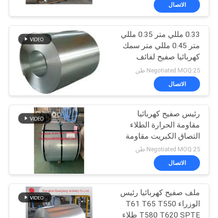
في
الاتصال
المعمل
0.33 مللي متر 0.35 مللي
94
متر 0.45 مللي متر سمك
رقابة
كهربائيا صفيح لفائف
غطاء صفيح
جودة
مقاومة للتآكل الطلاء
Negotiated MOQ:25 طن
الغذاء كام
الاتصال
اتصل
رئيس صفيح كهربائيا
بنا
مقاومة الحرارة الطلاء
التصاق الكبريت مقاومة
86
أخبار
السواد 0.18 مم 0.20 مم
Negotiated MOQ:25 طن
820 مم صفيح
الاتصال
لفائف صفيح
حالات
ملف صفيح كهربائيا رئيس
الوزراء T61 T65 T550
اطلب
T580 T620 SPTE طلاء