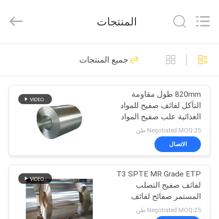
QUANYE
METAL
PACKAGING
المنتجات
MATERIALS
CO.,LTD.
All
Rights
بيت
Reserved.
235
جميع المنتجات
لوحة القصدير كهربائيا
منتجات
820mm طول مقاومة
التآكل لفائف صفيح للمواد
أشرطة
الغذائية علب صفيح المواد
فيديو
SPTE TFS
Negotiated MOQ:25 طن
الاتصال
111
معلومات
T3 SPTE MR Grade ETP
عنا
صفائح صفيح
لفائف صفيح التصلب
المستمر صفائح لفائف
جولة
صفيح
Negotiated MOQ:25 طن