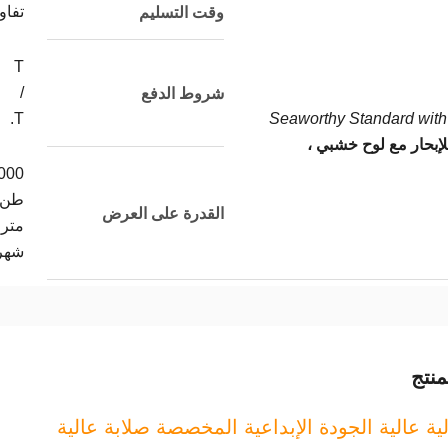
تفا
وقت التسليم
T
/
شروط الدفع
T.
Seaworthy Standard with 
لإبحار مع لوح خشبي ،
000
طن
القدرة على العرض
متري
شهر
نتج
ية عالية الجودة الإبداعية المخصصة صلابة عالية