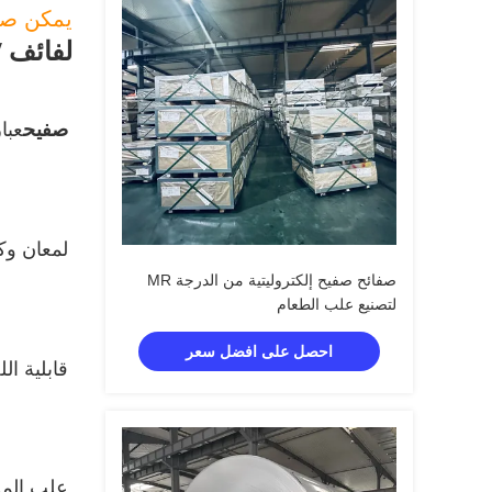
يمكن صفي
لفائف 
صفيح
عبا
لمعان وك
صفائح صفيح إلكتروليتية من الدرجة MR
لتصنيع علب الطعام
احصل على افضل سعر
قابلية ا
علب المشروبات و