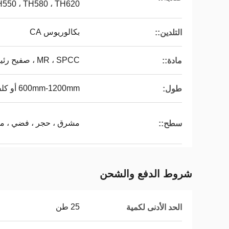
H550 ، TH580 ، TH620
بكالوريوس CA
التلدين::
MR ، SPCC ، صفيح رئيسي / TFS
مادة::
600mm-1200mm أو كلفائف
طول:
مشرق ، حجر ، فضي ، ما
سطح::
شروط الدفع والشحن
25 طن
الحد الأدنى لكمية