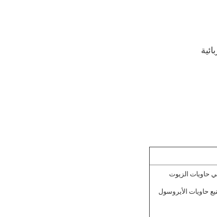
ائية
يستخدم ETP بشكل أساسي لتعبئة المواد الغذائية والمشروبات ، ولكنه يستخدم أيضًا في حاويات الزيوت 
والشحوم والدهانات والتلميع والمواد الكيميائية والعديد من المنتجات الأخرى.كما يتم تصنيع حاويات الأيروسول 