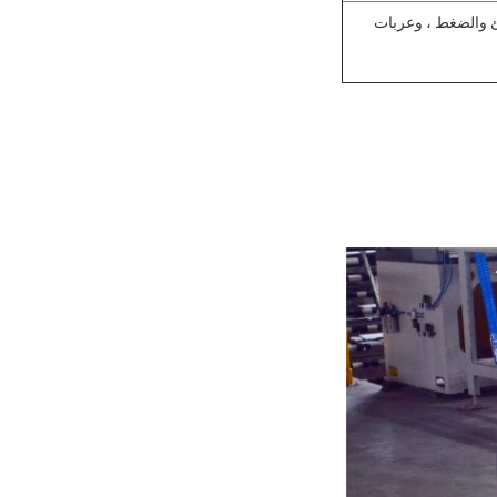
غالبًا ما يتم استخدام TFS في أغطية العلب ، وأغطية اللولب والعروة ، والإغلاق المفاجئ والضغط ، وعربات 