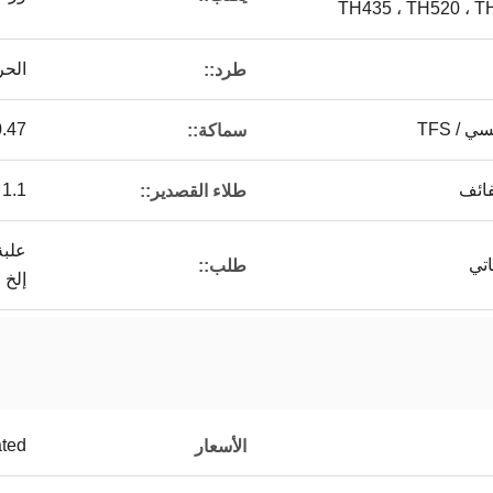
TH435 ، TH520 ، T
الحر
طرد::
-0.47
سماكة::
1.1 / 1.1 ، 2.0 / 2.0 ؛ 2.2 / 2.2 ؛ 2.8 / 2.8.5.6 / 5.6 ، إلخ
طلاء القصدير::
علبة
تي
طلب::
إلخ
ated
الأسعار