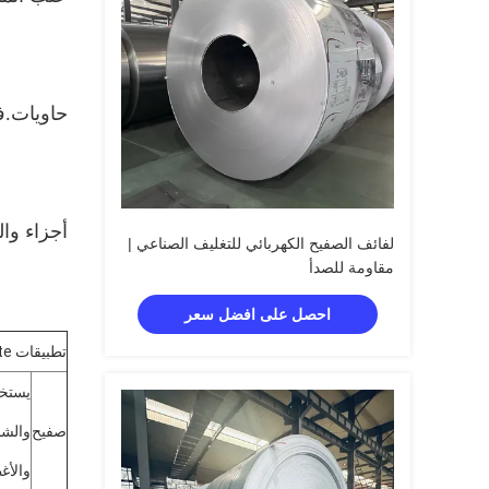
حاويات.في
أجزاء و
ال
لفائف الصفيح الكهربائي للتغليف الصناعي |
مقاومة للصدأ
احصل على افضل سعر
تطبيقات Tinplate و TFS
صفيح
والأغط