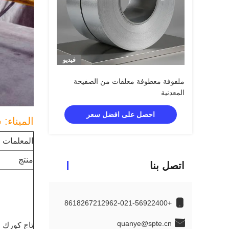
فيديو
ملفوفة معطوفة معلفات من الصفيحة
المعدنية
احصل على افضل سعر
الميناء:
المعلمات
منتج
اتصل بنا
+8618267212962-021-56922400
quanye@spte.cn
تاج كورك