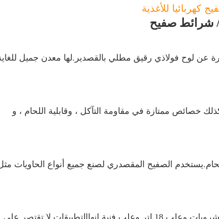
ح كهربائيا للأغذية
/ شرائط صفيح
رة عن لوح فولاذي رقيق مطلي بالقصدير.لها معدن جميل للغاية
ذلك خصائص ممتازة في مقاومة التآكل ، وقابلية اللحام ، و
للحام.يستخدم الصفيح المقصدري لصنع جميع أنواع الحاويات مثل
علب 18 لتر وعلب فنية.انها
التطبيقات لا تقتصر على