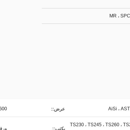
MR ، SPC
AiSi ، AST
600 ~ 1020 مل
عرض::
TS230 ، TS245 ، TS260 ، TS
ورقة
يكتب::