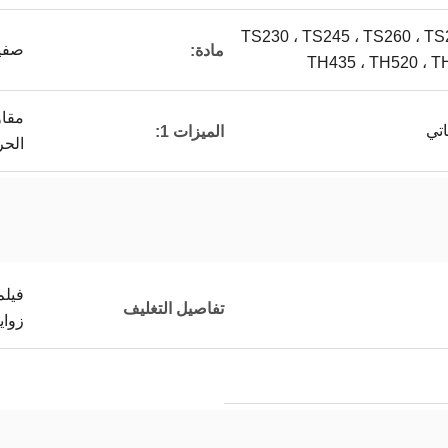
TS230 ، TS245 ، TS260 ، TS
صفيح
مادة:
TH435 ، TH520 ، T
مقاو
تي
الميزات 1:
الحر
فيلم
تفاصيل التغليف
زواي