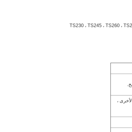
خ.
لأخرى ،