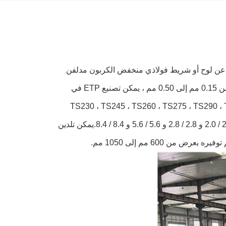
 TFS أو الصفيح المقصدري ، عبارة عن لوح أو شريط فولاذي منخفض الكربون مدلفن
على البارد أو شريط مغطى بقصدير نقي تجاري على كلا الجانبين.بسماكة تتراوح من 0.15 مم إلى 0.50 مم ، يمكن تصنيع ETP في
TS230 ، TS245 ، TS260 ، TS275 ، TS290 ، TH415 ، TH435 ، TH ،
TH580 ، TH620.وهي متوفرة أيضًا بطبقات مختلفة من القصدير ، بما في ذلك 2.0 / 2.0 و 2.8 / 2.8 و 5.6 / 5.6 و 8.4 / 8.4.يمكن تلدين