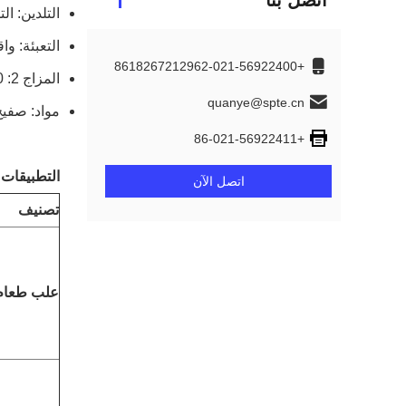
اتصل بنا
التلدين: التلدين الص
التعبئة: و
+8618267212962-021-56922400
المزاج 2: TS230 ، TS245 ، TS260 ، TS275 ، TS290 ، TH415 ، TH435 ، TH520 ، TH550 ، TH580 ، TH620
quanye@spte.cn
مواد: صفيح 
+86-021-56922411
التطبيقات:
اتصل الآن
تصنيف
علب طعام