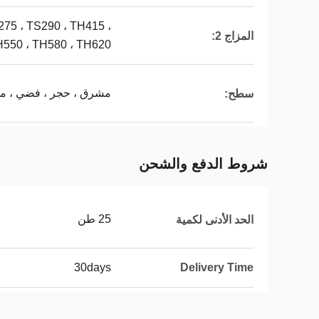
275 ، TS290 ، TH415 ،
المزاج 2:
H550 ، TH580 ، TH620
مشرق ، حجر ، فضي ، ما
سطح:
شروط الدفع والشحن
25 طن
الحد الأدنى لكمية
30days
Delivery Time