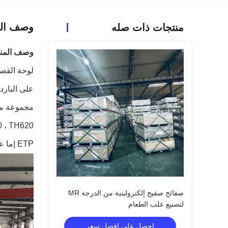
وصف الم
منتجات ذات صله
وصف المنت
ETP إما عن طريق التلدين الصندوقي (BA) أو التلدين المستمر (CA) وعادة ما يتم توفيره بعرض من 600 مم إلى 1050 مم.
صفائح صفيح إلكتروليتية من الدرجة MR
لتصنيع علب الطعام
احصل على افضل سعر