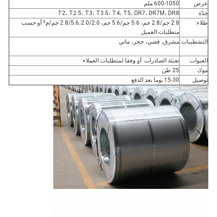
عرض
600-1050 ملم
حِدّة
T2، T2.5، T3، T3.5، T4، T5، DR7، DR7M، DR8
طلاء:
2.8 جم/2.8 جم، 5.6 جم/5.6 جم، 2.8/5.6،2.0/2.0 جم/م² أو حسب
متطلبات العميل
التشطيبات:
مشرق، فضي، حجر، ماتي
.
العبوات:
تعبئة الصادرات. أو وفقا لمتطلبات العملاء.
موك
25 طن
توصيل
15-30 يوما بعد الدفع