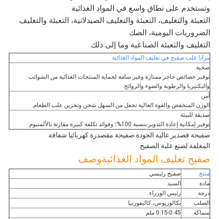
وتستخدم على نطاق واسع في المواد الغذائية
التعبئة والتغليف، التعبئة والتغليف الصيدلانية، التعبئة والتغليف
الضروريات اليومية، الصك
التغليف والتعبئة الصناعية وما إلى ذلك.
مزايا علب صفيح في تغليف المواد الغذائية
صحية
توفير خصائص حاجز ممتازة وغير سامة لحماية المنتجات الغذائية من الشوائب
والبكتيريا والرطوبة والضوء والروائح.
آمن
الوزن المنخفض والقوة العالية تجعل من السهل شحن وتخزين علب الطعام.
صديقة للبيئة
توفير إمكانية إعادة التدوير بنسبة 100%؛ وفوائد تكلفة كبيرة مقارنة بالألمنيوم.
صفيحة قصدير عالية الجودة صفيحة مقصدرة كهربائيا شفافة
المغلفة لصنع علبة الصفيح
صفيح تغليف المواد الغذائية
وصف
منتج
صفيح رئيسي
مادة
السيد
درجة
رئيس الوزراء
الصلب
بكالوريوس، كاليفورنيا
سماكة
0.15-0.45 ملم