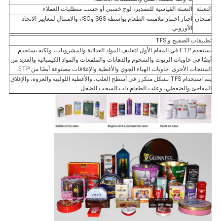
التعبئة
التعبئة القياسية للتصدير، لوح خشبي أو حسب متطلبات العملاء.
امتحان
اجتاز اختبار ملامسة الطعام بواسطة SGS وISO، والامتثال لمعايير الاتحاد
الأوروبي.
تطبيقات الصفيح و TFS
يستخدم ETP في المقام الأول لتغليف المواد الغذائية والمشروبات، ولكنه يستخدم
أيضًا في حاويات الزيوت والشحوم والدهانات والملمعات والمواد الكيميائية والعديد من
المنتجات الأخرى. حاويات الهباء الجوي والأغطية والإغلاقات مصنوعة أيضًا من ETP.
يتم استخدام TFS بشكل متكرر في أسطح العلب، والأغطية اللولبية والعروة، والإغلاق
المفاجئ والضغطي، وعلب الطعام ذات السحب الضحل.