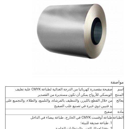
مواصفة
اسم
صفيحة مقصدرة كهربائيا من الدرجة الغذائية لطباعة CMYK علبة تغليف
المنتج
الويسكي للأرواح يمكن أن تكون مستديرة من القصدير
يعالج
من خلال القطع بالليزر، والتنظيف بالفرشاة، والتلميع، والطلاء، والتجميع على
يد فنيين ذوي خبرة في تصنيع علب الصفيح
مادة
صفيح
الطباعة
طباعة أوفست CMYK في الخارج، طباعة بيضاء في الداخل
1. طباعة صديقة للبيئة؛
2. وفقا لعملك الفني والمتطلبات الخاصة.