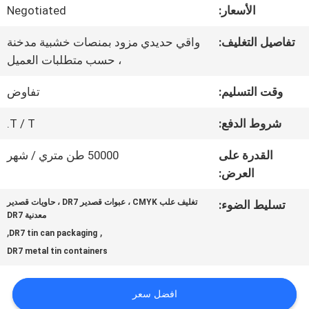
الأسعار:
Negotiated
جولة
تفاصيل التغليف:
واقي حديدي مزود بمنصات خشبية مدخنة
، حسب متطلبات العميل
في
وقت التسليم:
تفاوض
المعمل
شروط الدفع:
T / T.
رقابة
القدرة على
50000 طن متري / شهر
العرض:
جودة
تغليف علب CMYK ، عبوات قصدير DR7 ، حاويات قصدير
تسليط الضوء:
معدنية DR7
اتصل
,
,
DR7 tin can packaging
DR7 metal tin containers
بنا
افضل سعر