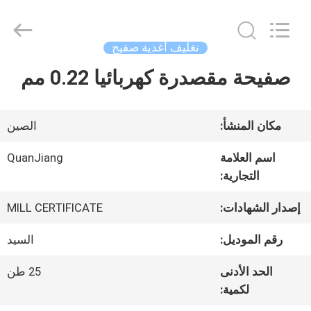
SHANGHAI
QUANYE
METAL
PACKAGING
تغليف أغذية صفيح
MATERIALS
CO.,LTD.
صفيحة مقصدرة كهربائيا 0.22 مم
بيت
All
Rights
Reserved.
منتجات
مكان المنشأ:
الصين
اسم العلامة
QuanJiang
التجارية:
أشرطة
فيديو
إصدار الشهادات:
MILL CERTIFICATE
رقم الموديل:
السيد
معلومات
الحد الأدنى
25 طن
لكمية:
عنا