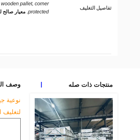
wooden pallet, corner
تفاصيل التغليف
protected.
معيار صالح ل
وصف الم
منتجات ذات صله
نوعية جيد
لتغليف ا