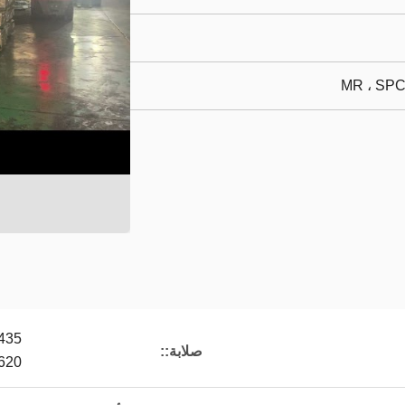
MR ، SPC
435
صلابة::
620