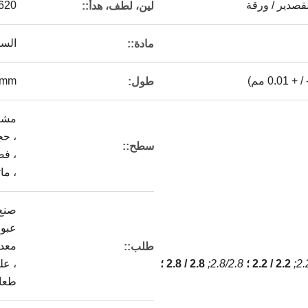
قصدير / ورقة
620
لين، لطف، هدأ::
السيد ، A08AL ، SPTE
مادة::
200mm
طول:
مشر
، حج
سطح::
، ف
، ما
صنع
عبو
معدن
طلب::
2.
2.2 / 2.2 ؛
2.8/2.8;
2.8 / 2.8 ؛
، ع
طعا