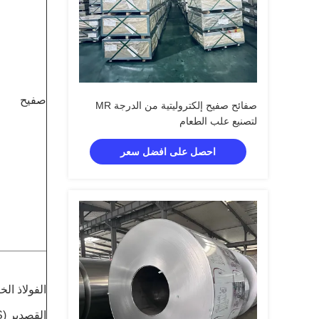
صفيح
صفائح صفيح إلكتروليتية من الدرجة MR
لتصنيع علب الطعام
احصل على افضل سعر
الفولاذ ال
القصدير (TFS)