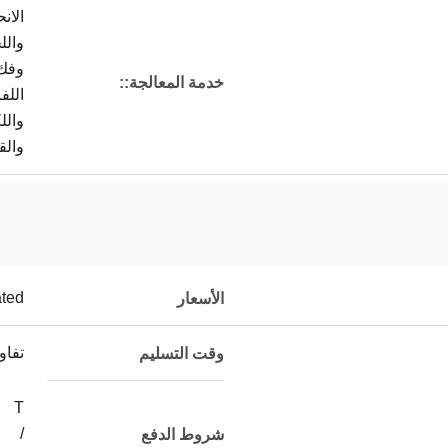
الانح
والل
وفك
خدمة المعالجة::
اللف
والل
والق
ated
الأسعار
تفا
وقت التسليم
T
/
شروط الدفع