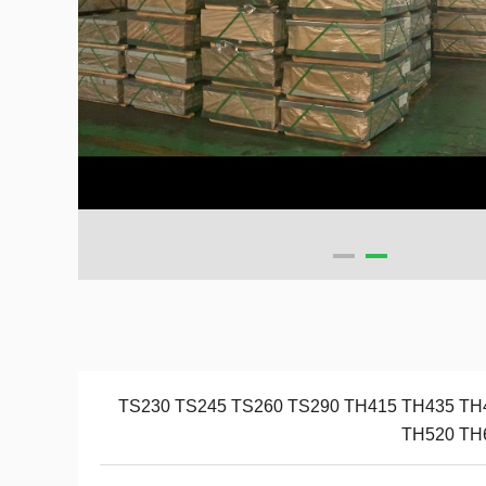
TS230 TS245 TS260 TS290 TH415 TH435 TH
TH520 TH