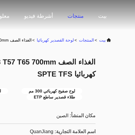
بيت
منتجات
أشرطة فيديو
معلو
بيت
>
المنتجات
>
لوحة القصدير كهربائيا
>
الغذاء الصف ETP T1 T49 T53 T57 T65 700mm لفائف صفيح كهربائيا SPTE TFS
كهربائيا SPTE TFS
لوح صفيح كهربائي 300 مم
ل
طلاء قصدير ساطع ETP
مكان المنشأ:
الصين
اسم العلامة التجارية:
QuanJiang