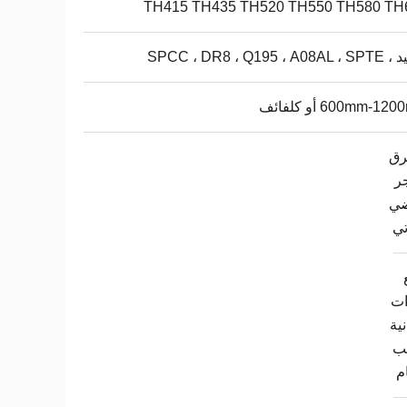
TH415 TH435 TH520 TH550 TH580 TH
SPCC ، DR8 ، Q195 ، 
600mm-1 أو كلفائف
ق
ر
ضي
تي
ات
ية
لب
م