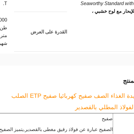
T.
Seaworthy Standard with 
لإبحار مع لوح خشبي ،
000
طن
القدرة على العرض
متري
شهر
نتج
ة الغذاء الصف صفيح كهربائيا صفيح ETP الصلب
لفولاذ المطلي بالقصدير
صفيح
الصفيح عبارة عن فولاذ رقيق مغطى بالقصدير.يتميز الصفيح 