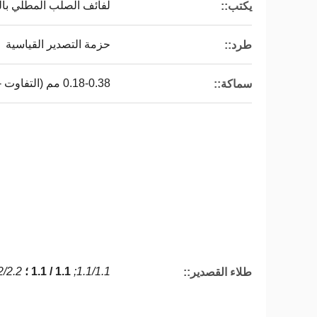
لفائف الصلب المطلي بال
يكتب::
حزمة التصدير القياسية
طرد::
0.18-0.38 مم (التفاوت - / + 0.01 مم)
سماكة::
1.1/1.1;
1.1 / 1.1 ؛
2/2.2;
طلاء القصدير::