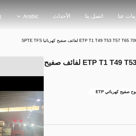
مات عنا
اتصل بنا
الأحداث
Arabic
الغذاء الصف ETP T1 T49 T53 T57 T65 700mm لفائف صفيح
وح صفيح كهربائي ETP