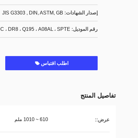
إصدار الشهادات:
JIS G3303 , DIN, ASTM, GB
رقم الموديل:
C ، DR8 ، Q195 ، A08AL ، SPTE
اطلب اقتباس
تفاصيل المنتج
610 ~ 1010 ملم
عرض::