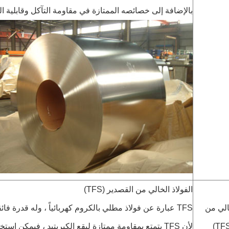
بالإضافة إلى خصائصه الممتازة في مقاومة التآكل وقابلية الل
الفولاذ الخالي من القصدير (TFS)
خالي من
TFS عبارة عن فولاذ مطلي بالكروم كهربائياً ، وله قدرة فا
لأن TFS يتمتع بمقاومة ممتازة لبقع الكبريتيد ، فيمكن 