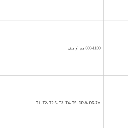
600-1100 مم أو ملف
T1، T2، T2.5، T3، T4، T5، DR-8، DR-7M