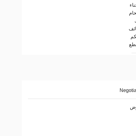
ناء
حام
ائف
كم
طع
Negoti
وض