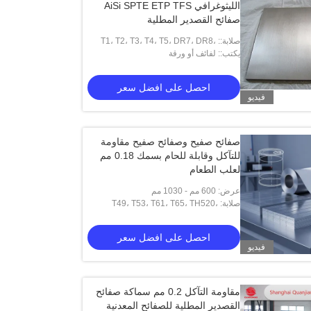
الليثوغرافي AiSi SPTE ETP TFS
صفائح القصدير المطلية
صلابة:: T1، T2، T3، T4، T5، DR7، DR8،
يكتب:: لفائف أو ورقة
DR9، TH550، TH520
احصل على افضل سعر
فيديو
صفائح صفيح وصفائح صفيح مقاومة
للتآكل وقابلة للحام بسمك 0.18 مم
لعلب الطعام
عرض: 600 مم - 1030 مم
صلابة: T49، T53، T61، T65، TH520،
TH580، TH550، TH620
احصل على افضل سعر
فيديو
مقاومة التآكل 0.2 مم سماكة صفائح
القصدير المطلية للصفائح المعدنية