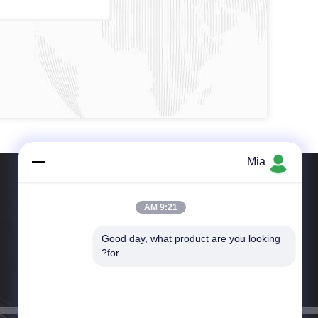
Mia
9:21 AM
Good day, what product are you looking 
هاتف：+8618267212962-021-56922400
for?
بريد إلكتروني：quanye@spte.cn