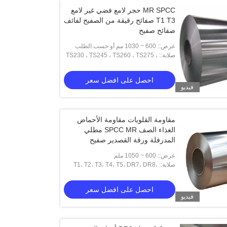
MR SPCC حجر لامع فضي غير لامع
T1 T3 صفائح رقيقة من الصفيح لفائف
صفائح صفيح
عرض:: 600 ~ 1030 مم أو حسب الطلب
صلابة:: TS230 ، TS245 ، TS260 ، TS275 ،
TS290 ، TH415 ، TH435 ، TH520 ،
TH550 ، TH580 ، TH620
احصل على افضل سعر
فيديو
مقاومة القلويات مقاومة الأحماض
الغذاء الصف SPCC MR مطلي
المدرفلة ورقة القصدير صفيح
عرض:: 600 ~ 1050 ملم
صلابة:: T1، T2، T3، T4، T5، DR7، DR8،
DR9، TH550، TH520
احصل على افضل سعر
فيديو