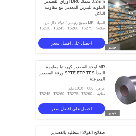
0.2mm سمك DR8 أوراق القصدير
الملونة للبنزين المعدني مع مقاومة
التآكل
المواد:: MR صفيح رئيسي / فولاذ خالٍ من
القصدير
صلابة:: TS230 ، TS245 ، TS260 ، TS275 ،
TS290 ، TH415 ، TH435 ، TH520 ،
TH550 ، TH580 ، TH620
احصل على افضل سعر
فيديو
MR لوحة القصدير كهربائيا مقاومة
الصدأ SPTE ETP TFS ورقة القصدير
المدرفلة
عرض:: 600 ~ 1010 ملم
صلابة:: TS245 ، TS260 ، TS275 ، TS290 ،
TH415 ، TH435 ، TH520 ، TH550 ،
TH580 ، TH620.
احصل على افضل سعر
فيديو
صفائح الفولاذ المطلية بالقصدير