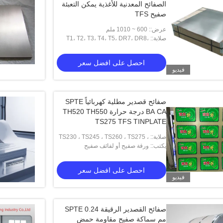
الصفائح المعدنية للأغذية يمكن التعبئة
صفيح TFS
عرض:: 600 ~ 1010 ملم
صلابة:: T1، T2، T3، T4، T5، DR7، DR8،
DR9، TH550، TH520
احصل على افضل سعر
فيديو
صفائح قصدير مطلية كهربائياً SPTE
BA CA درجة حرارة TH520 TH550
TS275 TFS TINPLATE
صلابة:: TS230 ، TS245 ، TS260 ، TS275 ،
يكتب:: ورقة صفيح أو لفائف صفيح
TS290 ، TH415 ، TH435 ، TH520 ،
TH550 ، TH580 ، TH620
احصل على افضل سعر
فيديو
صفائح القصدير الرقيقة SPTE 0.24
مم سماكة صفيح مقاومة حمض