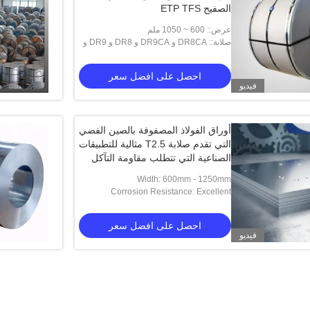
الصفيح ETP TFS
عرض:: 600 ~ 1050 ملم
صلابة:: DR8CA و DR9CA و DR8 و DR9 و
T5BA و T5CA و DR7CA و TH550 و T4CA
و T4BA و L T5CA K و T3BA و T2.5BA و T
احصل على افضل سعر
فيديو
أوراق الفولاذ المصفوفة بالصين الفضي
التي تقدم صلابة T2.5 مثالية للتطبيقات
الصناعية التي تتطلب مقاومة التآكل
Width: 600mm - 1250mm
Corrosion Resistance: Excellent
احصل على افضل سعر
فيديو