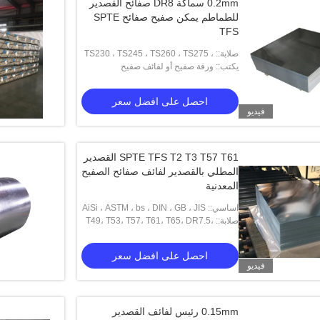
0.2mm سماكة DR8 صفائح القصدير
للطماطم يمكن صفيح صفائح SPTE
TFS
صلابة:: TS230 ، TS245 ، TS260 ، TS275 ،
يكتب:: ورقة صفيح أو لفائف صفيح
TS290 ، TH415 ، TH435 ، TH520 ،
TH550 ، TH580 ، TH620
احصل على افضل سعر
فيديو
SPTE TFS T2 T3 T57 T61 القصدير
المطلي بالقصدير لفائف صفائح الصفيح
المعدنية
اساسي:: AiSi ، ASTM ، bs ، DIN ، GB ، JIS
صلابة:: T49، T53، T57، T61، T65، DR7.5،
DR8، DR8.5، DR9، DR9.5
احصل على افضل سعر
فيديو
0.15mm رئيس لفائف القصدير