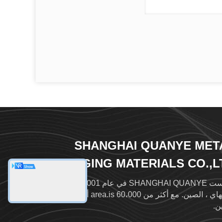
SHANGHAI QUANYE MET
PACKAGING MATERIALS CO.,L
تأسست SHANGHAI QUANYE في عام 2001 ، وتقع في
شنغهاي ، الصين. مع أكثر من 60،000 area.is أكبر مصنع في
ن.