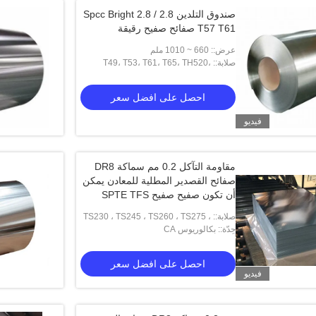
صندوق التلدين Spcc Bright 2.8 / 2.8
T57 T61 صفائح صفيح رقيقة
عرض:: 660 ~ 1010 ملم
صلابة:: T49، T53، T61، T65، TH520،
TH580، TH550، TH620
احصل على افضل سعر
فيديو
مقاومة التآكل 0.2 مم سماكة DR8
صفائح القصدير المطلية للمعادن يمكن
أن تكون صفيح صفيح SPTE TFS
صلابة:: TS230 ، TS245 ، TS260 ، TS275 ،
حِدّة:: بكالوريوس CA
TS290 ، TH415 ، TH435 ، TH520 ،
TH550 ، TH580 ، TH620
احصل على افضل سعر
فيديو