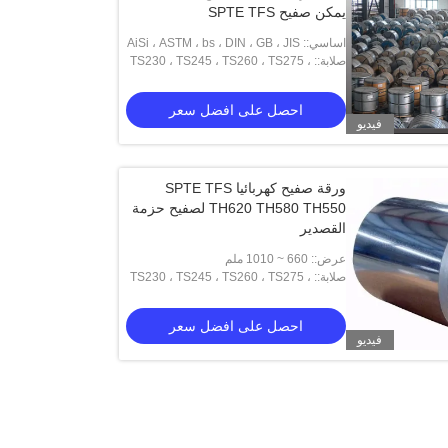
يمكن صفيح SPTE TFS
اساسي:: AiSi ، ASTM ، bs ، DIN ، GB ، JIS
صلابة:: TS230 ، TS245 ، TS260 ، TS275 ،
TS290 ، TH415 ، TH435 ، TH520 ،
TH550 ، TH580 ، TH620
احصل على افضل سعر
فيديو
ورقة صفيح كهربائيا SPTE TFS
TH620 TH580 TH550 لصفيح حزمة
القصدير
عرض:: 660 ~ 1010 ملم
صلابة:: TS230 ، TS245 ، TS260 ، TS275 ،
TS290 ، TH415 ، TH45 ، TH520 ، TH550
، TH580 ، TH620
احصل على افضل سعر
فيديو