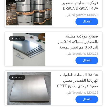
فولاذية مطلية بالقصدير
DR8CA DR9CA T4BA
T4CA T3BA SPTE TFS
Negotiated MOQ:25 طن
الاتصال
صفائح فولاذية مطلية
بالقصدير بسماكة 0.14 مم
إلى 0.50 مم تتميز بلمسة
نهائية لامعة أو غير لامعة
Negotiated MOQ:25 طن
مناسبة للمكونات الكهربائية
الاتصال
والتعبئة والتغليف
BA CA المضادة للقلويات
كهربائيا القصدير مطلي
صفيح فولاذي صفيح SPTE
TFS
Negotiated MOQ:25 طن
الاتصال