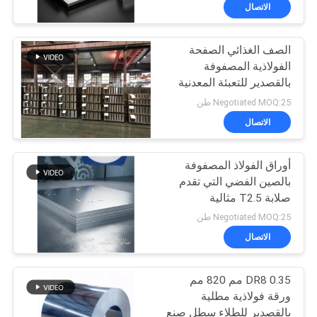
إلى 40 غرام مربع لحماية
في
الاتصال
السطح المحسنة
المعمل
الصف الغذائي الصفحة
الفولاذية المصفوفة
رقابة
بالقصدير للتعبئة المعدنية
جودة
صناديق القصدير القصدير
Negotiated MOQ:25 طن
والقنابل القصدير الغذائية
الاتصال
SPTE/ TFS
اتصل
أوراق الفولاذ المصفوفة
بنا
بالصين الفضي التي تقدم
صلابة T2.5 مثالية
أخبار
للتطبيقات الصناعية التي
Negotiated MOQ:25 طن
تتطلب مقاومة التآكل
الاتصال
حالات
DR8 0.35 مم 820 مم
ورقة فولاذية مطلية
اطلب
بالقصدير للطلاء سطل صنع