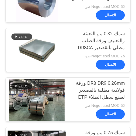
اقتباس
صفيح SPTE TFS
Negotiated MOQ:50 طن
الاتصال
خريطة
سمك 0.32 مم التعبئة
الموقع
والتغليف ورقة الصلب
مطلي بالقصدير DR8CA
سياسة
صلابة صفيح SPTE TFS
Negotiated MOQ:25 طن
الخصوصية
الاتصال
DR8 DR9 0.28mm ورقة
فولاذية مطلية بالقصدير
لصنع سطل الطلاء ETP
TFS
Negotiated MOQ:50 طن
الاتصال
سمك 0.25 مم ورقة