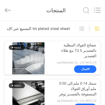
QUANYE
METAL
PACKAGING
المنتجات
MATERIALS
CO.,LTD.
All
Rights
بيت
Reserved.
tin plated steel sheet التصنيع عبر الإنترنت
منتجات
صفائح الفولاذ المطلية
بالقصدير T2.5 مع طلاء
أشرطة
القصدير
فيديو
Zhejiang Quanjiang Metal Packaging Materials Co., Ltd. MOQ:25 طن
الاتصال
معلومات
سمك 0.14 ملم إلى 0.50
عنا
ملم أوراق الفولاذ
المصفوفة بالقصدير توفر
جولة
وزن طلاء القصدير من 5
Zhejiang Quanjiang Metal Packaging Materials Co., Ltd. MOQ:25 طن