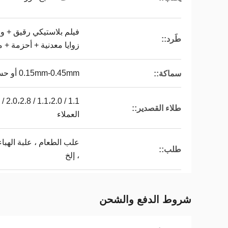
فيلم بلاستيكي رقيق + و
طَرد::
زوايا معدنية + أحزمة + م
0.15mm-0.45mm أو حسب الطلب
سماكة::
طلاء القصدير::
العملاء
طلب::
، إلخ
شروط الدفع والشحن