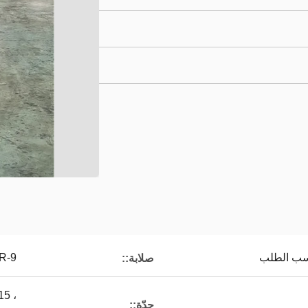
DR-9
صلابة::
15 ،
حِدّة::