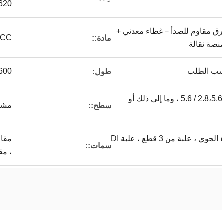
620
رق مقاوم للصدأ + غطاء معدني +
R ، SPCC
مادة::
نصة نقالة
600 مم -1050 مم أو حسب ال
طول:
1.1 / 1.1،2.0 / 2.0،2.8 / 2.8،5.6 / 5.6 ، وما إلى ذلك أو
مشرق
سطح::
علب الطعام ، علبة الهباء الجوي ، علبة من 3 قطع ، علبة DI
مقاو
سمات::
، مق