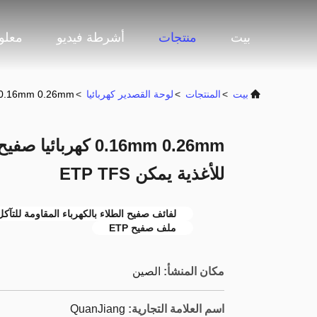
بيت
منتجات
أشرطة فيديو
معلو
بيت
>
المنتجات
>
لوحة القصدير كهربائيا
>
0.16mm 0.26mm كهربائيا صفيح لفائف مقاومة للتآكل الطلاء للأغذية يمكن P TFS
0.16mm 0.26mm كهرب
للأغذية يمكن ETP TFS
لفائف صفيح الطلاء بالكهرباء المقاومة للتآكل
ملف صفيح ETP
مكان المنشأ:
الصين
اسم العلامة التجارية:
QuanJiang