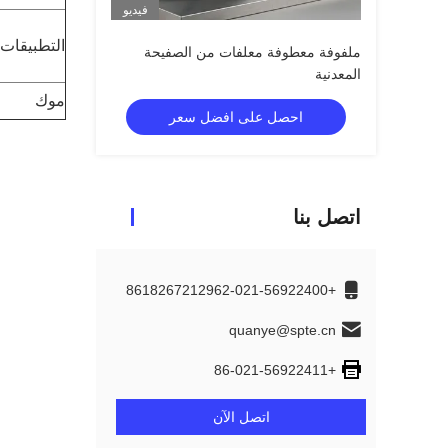
فيديو
التطبيقات
ملفوفة معطوفة معلفات من الصفيحة
المعدنية
موك
احصل على افضل سعر
اتصل بنا
+8618267212962-021-56922400
quanye@spte.cn
+86-021-56922411
اتصل الآن