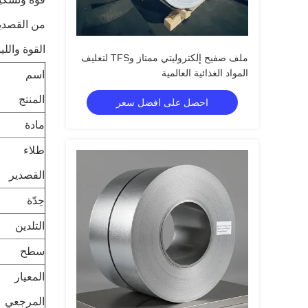
من القصدير
القوة واللي
ملف صفيح إلكتروليتي ممتاز وTFS لتغليف
المواد الغذائية العالمية
اسم
المنتج
احصل على افضل سعر
مادة
طلاء
القصدير
حِدّة
التلدين
سطح
المعيار
المرجعي