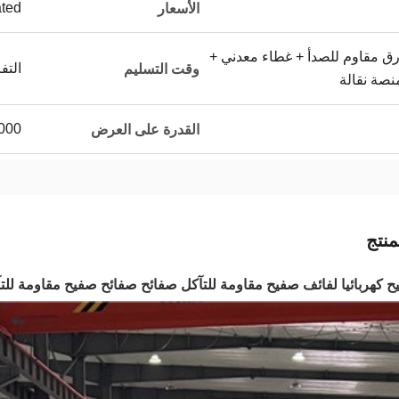
ated
الأسعار
رق مقاوم للصدأ + غطاء معدني +
التف
وقت التسليم
نصة نقالة
50000 طن مت
القدرة على العرض
نتج
كهربائيا لفائف صفيح مقاومة للتآكل صفائح صفائح صفيح مقاومة للتآكل TFS