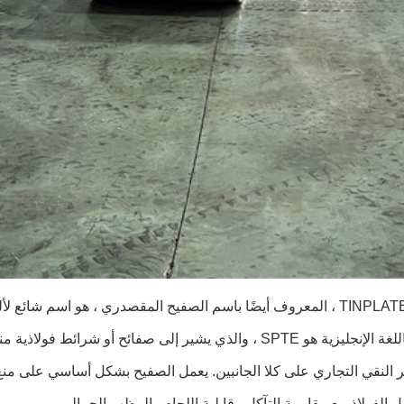
ي ، هو اسم شائع لألواح الفولاذ القصدير المطلية بالكهرباء.
لذي يشير إلى صفائح أو شرائط فولاذية منخفضة الكربون مدلفنة على البارد
 النقي التجاري على كلا الجانبين. يعمل الصفيح بشكل أساسي على منع 
 الفولاذ مع مقاومة التآكل وقابلية اللحام والمظهر الجمالي