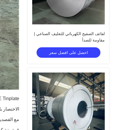
لفائف الصفيح الكهربائي للتغليف الصناعي |
مقاومة للصدأ
احصل على افضل سعر
TINPLATE Tinplate ، المعروف أيضًا باسم الصفيح المقصدر
الاختصار باللغة الإنجليزية هو SPTE ، وا
مع القصدير
قوة وتشكيل