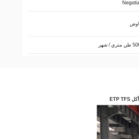
Negoti
اوض
ري / شهر
ETP 