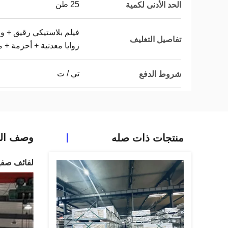
25 طن
الحد الأدنى لكمية
فيلم بلاستيكي رقيق + و
تفاصيل التغليف
زوايا معدنية + أحزمة + م
تي / ت
شروط الدفع
وصف الم
منتجات ذات صله
لفائف صفيح 