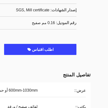
إصدار الشهادات:
SGS, Mill certificate
رقم الموديل:
0.16 مم صفيح
اطلب اقتباس
تفاصيل المنتج
600mm-1030mm أو حسب الطلب
عرض::
لفائف صفيح / ورقة
يكتب::