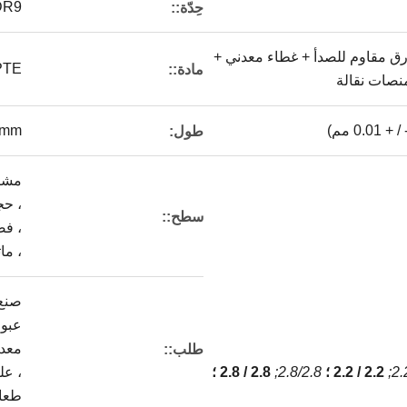
 DR9
حِدّة::
رق مقاوم للصدأ + غطاء معدني +
PTE
مادة::
منصات نقالة
1800mm
طول:
مشر
، حج
سطح::
، ف
، ما
صنع
عبو
معدن
طلب::
2.
2.2 / 2.2 ؛
2.8/2.8;
2.8 / 2.8 ؛
، ع
طعا