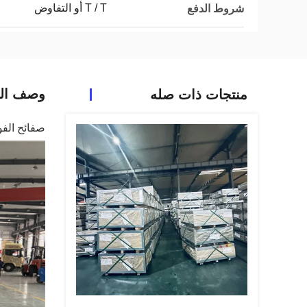
T / T أو التفاوض
شروط الدفع
وصف الم
منتجات ذات صله
صفائح الفولا