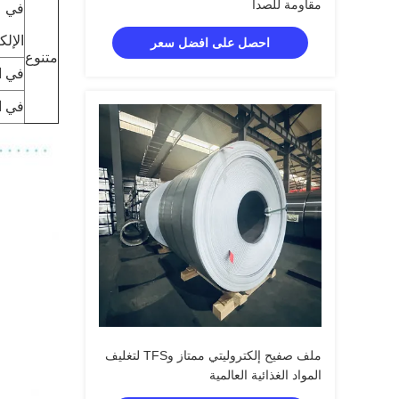
مقاومة للصدأ
في
الإلك
احصل على افضل سعر
متنوع
في ا
في ال
ملف صفيح إلكتروليتي ممتاز وTFS لتغليف
المواد الغذائية العالمية