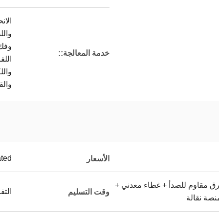
الانح
والل
وفك
خدمة المعالجة::
اللف
والل
والق
ated
الأسعار
رق مقاوم للصدأ + غطاء معدني +
التف
وقت التسليم
نصة نقالة