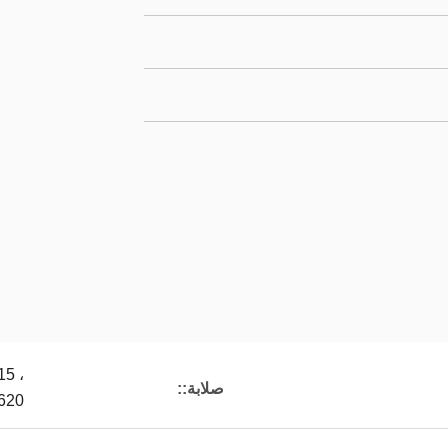
15 ،
صلابة::
620