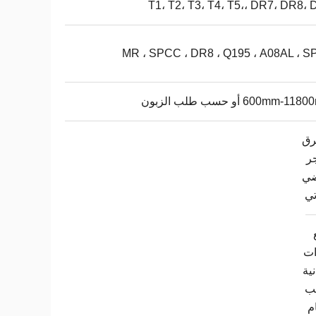
T1، T2، T3، T4، T5،، DR7، DR8،
MR ، SPCC ، DR8 ، Q195 ، A08AL ، S
600mm-1 أو حسب طلب الزبون
ق
ر
ضي
تي
ات
ية
لب
م