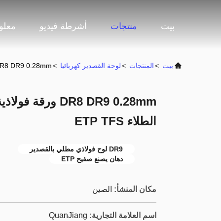
بيت
منتجات
أشرطة فيديو
معلو
بيت
>
المنتجات
>
لوحة القصدير كهربائيا
>
DR8 DR9 0.28mm ورقة فولاذية مطلية بالقصدير لصنع سطل الطلاء S
DR8 DR9 0.28mm 
الطلاء ETP TFS
DR9 لوح فولاذي مطلي بالقصدير
دهان يصنع صفيح ETP
مكان المنشأ:
الصين
اسم العلامة التجارية:
QuanJiang