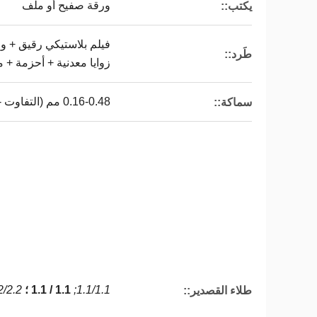
ورقة صفيح أو ملف
يكتب::
فيلم بلاستيكي رقيق + و
طَرد::
زوايا معدنية + أحزمة + 
0.16-0.48 مم (التفاوت - / + 0.01 مم)
سماكة::
1.1/1.1;
1.1 / 1.1 ؛
2/2.2;
طلاء القصدير::