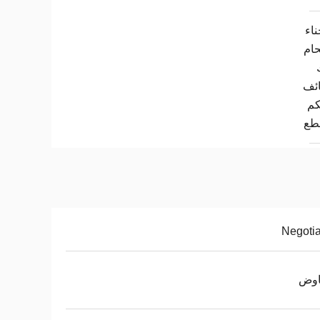
ناء
حام
ائف
كم
طع
Negoti
اوض