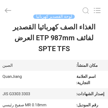
SHANGHAI
QUANYE
METAL
PACKAGING
لوحة القصدير كهربائيا
MATERIALS
CO.,LTD.
الغذاء الصف كهربائيا القصدير
بيت
All
Rights
لفائف ETP 987mm العرض
Reserved.
منتجات
SPTE TFS
أشرطة
مكان المنشأ:
الصين
فيديو
اسم العلامة
QuanJiang
التجارية:
معلومات
إصدار الشهادات:
JIS G3303:3303
عنا
رقم الموديل:
MR 0.18mm صفيح رئيسي