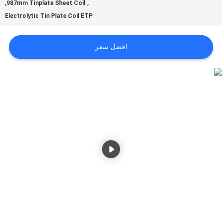
أخبار
,
,
987mm Tinplate Sheet Coil
Electrolytic Tin Plate Coil ETP
حالات
افضل سعر
اطلب
اقتباس
خريطة
الموقع
سياسة
الخصوصية