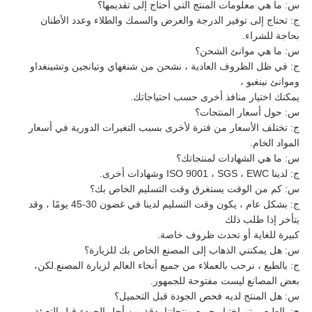
س: ما هي معلومات المنتج التي أحتاج إلى تقديمها؟
ج: تحتاج إلى توفير الدرجة والعرض والسمك والطلاء وعدد الأطنان
بحاجة للشراء.
س: ما هي موانئ الشحن؟
ج: في ظل الظروف العادية ، نشحن من شنغهاي وتيانجين وتشينغداو
وموانئ نينغبو ،
يمكنك اختيار منافذ أخرى حسب احتياجاتك.
س: حول أسعار المنتجات؟
ج: تختلف الأسعار من فترة لأخرى بسبب التغيرات الدورية في أسعار
المواد الخام.
س: ما هي الشهادات لمنتجاتك؟
ج: لدينا ISO 9001 ، SGS ، EWC وشهادات أخرى.
س: كم من الوقت يستغرق وقت التسليم الخاص بك؟
ج: بشكل عام ، يكون وقت التسليم لدينا في غضون 30-45 يومًا ، وقد
يتأخر إذا طلب ذلك
كبيرة للغاية أو تحدث ظروف خاصة.
س: هل يمكنني الذهاب إلى المصنع الخاص بك للزيارة؟
ج: بالطبع ، نرحب بالعملاء من جميع أنحاء العالم لزيارة المصنع.لكن،
بعض المصانع ليست مفتوحة للجمهور.
س: هل المنتج لديه فحص الجودة قبل التحميل؟
ج: بالطبع ، يتم اختبار جميع منتجاتنا بدقة من أجل الجودة قبل التعبئة