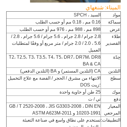
الميناء: شنغهاي
مواد
السيد ، SPCH
سماكة
0.16 مم ، 0.18 مم أو حسب الطلب
عرض
898 مم ، 988 مم ، 976 مم أو حسب الطلب
طلاء
2.8 جرام / 2.8 جرام ، 5.6 جرام / 5.6 جرام ، 2.8 /
القصدير
5.6 ، 2.0 / 2.0 جرام / متر مربع أو وفقًا لمتطلبات
العميل
حِدّة
T2، T2.5، T3، T3.5، T4، T5، DR7، DR7M، DR8
BA & CA
التلدين
CA (التلدين المستمر) و BA (التلدين الدفعي)
سطح
الانتهاء من مشرق / الحجر / الفضة مع علاج التخميل
؛زيت DOS
موك
25 طن أو حاوية واحدة
دفع
تي / ت
المعيار
GB / T 2520-2008 ، JIS G3303-2008 ، DIN EN
المرجعي
10203-1991 و ASTM A623M-2011
التطبيقات:
تستخدم على نطاق واسع في صناعة التعبئة
والتغليف المعدنية.