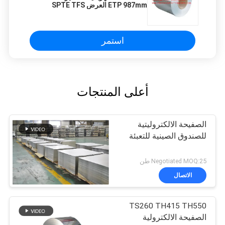
ETP 987mm العرض SPTE TFS
استمر
أعلى المنتجات
الصفيحة الالكتروليتية
للصندوق الصينية للتعبئة
Negotiated MOQ:25 طن
الاتصال
TS260 TH415 TH550
الصفيحة الالكترولية