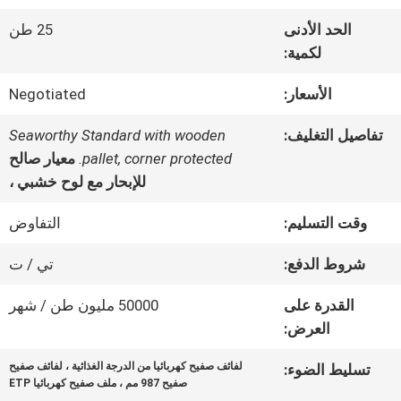
الحد الأدنى
25 طن
جولة
لكمية:
في
الأسعار:
Negotiated
المعمل
تفاصيل التغليف:
Seaworthy Standard with wooden
pallet, corner protected.
معيار صالح
للإبحار مع لوح خشبي ،
رقابة
وقت التسليم:
التفاوض
جودة
شروط الدفع:
تي / ت
اتصل
القدرة على
50000 مليون طن / شهر
العرض:
بنا
لفائف صفيح كهربائيا من الدرجة الغذائية ، لفائف صفيح
تسليط الضوء:
صفيح 987 مم ، ملف صفيح كهربائيا ETP