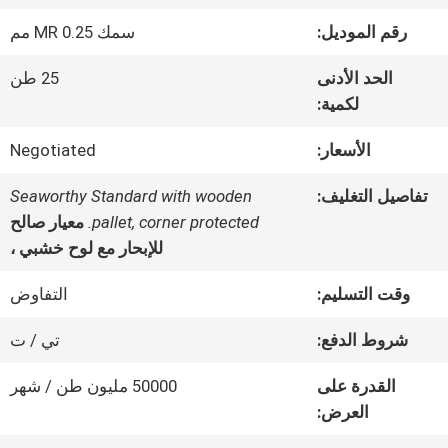
رقم الموديل:
سمك MR 0.25 مم
جولة
الحد الأدنى
25 طن
في
لكمية:
المعمل
الأسعار:
Negotiated
تفاصيل التغليف:
Seaworthy Standard with wooden
رقابة
pallet, corner protected.
معيار صالح
للإبحار مع لوح خشبي ،
جودة
وقت التسليم:
التفاوض
اتصل
شروط الدفع:
تي / ت
بنا
القدرة على
50000 مليون طن / شهر
العرض: