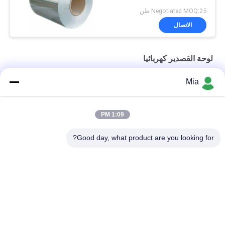
Negotiated MOQ:25 طن
الاتصال
لوحة القصدير كهربائيا
Mia
تقنية الختم المضادة للتآكل الثقيلة: نموذج 603D 153mm نهاية علب
الغذاء الصناعية
1:09 PM
صفائح صفيح إلكتروليتية من الدرجة MR لتصنيع علب الطعام
Good day, what product are you looking for?
لفائف الصفيح الكهربائي للتغليف الصناعي | مقاومة للصدأ
فئات شعبية
جميع
صفائح صفيح
لوحة القصدير كهربائيا