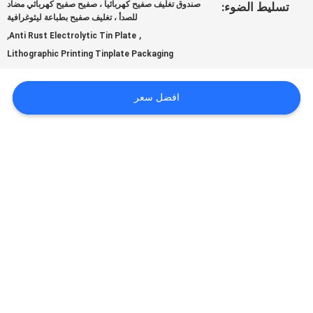
أخبار
صندوق تغليف صفيح كهربائيا ، صفيح صفيح كهربائي مضاد
تسليط الضوء:
للصدأ ، تغليف صفيح بطباعة ليثوغرافية
,
,
Anti Rust Electrolytic Tin Plate
حالات
Lithographic Printing Tinplate Packaging
افضل سعر
اطلب
اقتباس
خريطة
الموقع
سياسة
الخصوصية