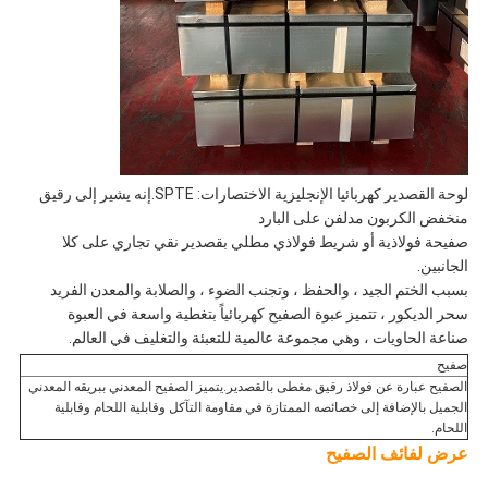
لوحة القصدير كهربائيا الإنجليزية الاختصارات: SPTE.إنه يشير إلى رقيق
منخفض الكربون مدلفن على البارد
صفيحة فولاذية أو شريط فولاذي مطلي بقصدير نقي تجاري على كلا
الجانبين.
بسبب الختم الجيد ، والحفظ ، وتجنب الضوء ، والصلابة والمعدن الفريد
سحر الديكور ، تتميز عبوة الصفيح كهربائياً بتغطية واسعة في العبوة
صناعة الحاويات ، وهي مجموعة عالمية للتعبئة والتغليف في العالم.
صفيح
الصفيح عبارة عن فولاذ رقيق مغطى بالقصدير.يتميز الصفيح المعدني ببريقه المعدني
الجميل بالإضافة إلى خصائصه الممتازة في مقاومة التآكل وقابلية اللحام وقابلية
اللحام.
عرض لفائف الصفيح