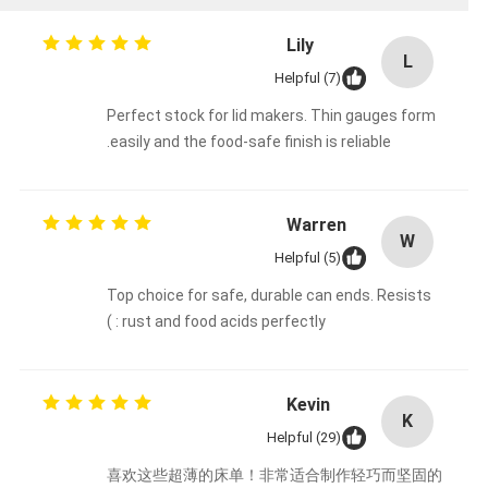
Lily
L
Helpful (7)
Perfect stock for lid makers. Thin gauges form
easily and the food-safe finish is reliable.
Warren
W
Helpful (5)
Top choice for safe, durable can ends. Resists
rust and food acids perfectly : )
Kevin
K
Helpful (29)
喜欢这些超薄的床单！非常适合制作轻巧而坚固的