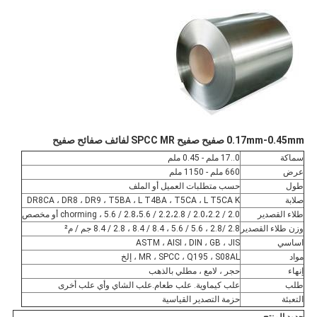
0.17mm-0.45mm صفيح صفيح SPCC MR لفائف صفائح صفيح
سماكة
0..17 ملم - 0.45 ملم
عرض
660 ملم - 1150 ملم
طول
حسب متطلبات العميل أو الملف
صلابة
DR8CA ، DR8 ، DR9 ، T5BA ، L T4BA ، T5CA ، L T5CA K
طلاء القصدير
2.0 / 2.0،2.2 / 2.2،2.8 / 2.8،5.6 / 5.6 ، chorming أو مخصص
وزن طلاء القصدير
2.8 /2.8 ، 5.6 / 5.6 ، 8.4 / 8.4 ، 2.8 / 8.4 جم / م²
اساسي
ASTM ، AISI ، DIN ، GB ، JIS
مواد
MR ، SPCC ، Q195 ، S08AL ، إلخ
إنهاء
حجر ، لامع ، مطلي بالذهب
طلب
علب كيماوية. علب طعام.علب الشاي وأي علب أخرى
التعبئة
حزمة التصدير القياسية