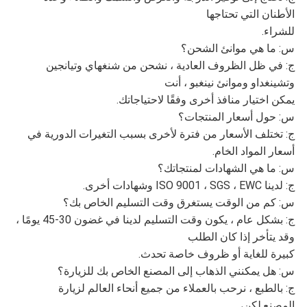
الأطنان التي تحتاجها
للشراء.
س: ما هي موانئ الشحن؟
ج: في ظل الظروف العادية ، نشحن من شنغهاي وتيانجين
وتشينغداو وموانئ نينغبو ، أنت
يمكن اختيار منافذ أخرى وفقًا لاحتياجاتك.
س: حول أسعار المنتجات؟
ج: تختلف الأسعار من فترة لأخرى بسبب التغيرات الدورية في
أسعار المواد الخام.
س: ما هي الشهادات لمنتجاتك؟
ج: لدينا ISO 9001 ، SGS ، EWC وشهادات أخرى.
س: كم من الوقت يستغرق وقت التسليم الخاص بك؟
ج: بشكل عام ، يكون وقت التسليم لدينا في غضون 30-45 يومًا ،
وقد يتأخر إذا كان الطلب
كبيرة للغاية أو ظروف خاصة تحدث.
س: هل يمكنني الذهاب إلى المصنع الخاص بك للزيارة؟
ج: بالطبع ، نرحب بالعملاء من جميع أنحاء العالم لزيارة
المصنع.لكن،