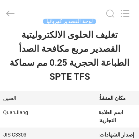
SHANGHAI
QUANYE
METAL
PACKAGING
لوحة القصدير كهربائيا
MATERIALS
CO.,LTD.
تغليف الحلوى الالكتروليتية
بيت
All
Rights
القصدير مربع مكافحة الصدأ
Reserved.
منتجات
الطباعة الحجرية 0.25 مم سماكة
SPTE TFS
أشرطة
فيديو
مكان المنشأ:
الصين
اسم العلامة
QuanJiang
معلومات
التجارية:
عنا
إصدار الشهادات:
JIS G3303