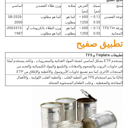
حدود المنتج
منتج
سمك
العرض
صلابة
وزن طلاء القصدير
اساسي
(مم)
(مم)
لوحة القصدير
0.12 ~
600 ~
كما هو
كما هو مطلوب
GB-2520-
0.55
1250
مطلوب
2000
ورقة TFS-Tin
0.12 ~
600 ~
كما هو
وزن الطلاء بالكرومات أو
JISG3315-
المجانية
0.55
1250
مطلوب
كما هو مطلوب
1987
تطبيق صفيح
تطبيقات Tinplate و TFS
يستخدم ETP بشكل أساسي لتعبئة المواد الغذائية والمشروبات ، ولكنه يستخدم أيضًا 
في حاويات الزيوت والشحوم والدهانات والتلميع والمواد الكيميائية والعديد من 
المنتجات الأخرى.كما يتم تصنيع حاويات الأيروسول والأغطية والإغلاق من ETP.
غالبًا ما يتم استخدام TFS في أغطية العلب ، وأغطية العلب اللولبية ، والأقفال 
المفاجئة والضغطية ، وعلب الطعام المسحوبة الضحلة.