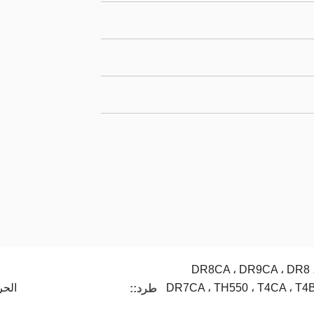
DR8CA ، DR9CA ، DR8 ،
DR7CA ، TH550 ، T4CA ، T4BA
الحر
طرد::