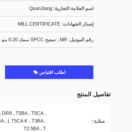
اسم العلامة التجارية:
QuanJiang
إصدار الشهادات:
MILL CERTIFICATE
رقم الموديل:
MR ، صفيح SPCC سمك 0.20 مم
اطلب اقتباس
تفاصيل المنتج
 DR9 ، T5BA ، T5CA ،
 ، L T5CA K ، T3BA ،
صلابة::
T2.5BA ، T