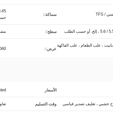
سماكة::
حسب
مشرق
سطح::
 بانيت ، علب الطعام ، علب الفاكهة
-1060
عرض::
ated
الأسعار
ح خشبي ، تغليف تصدير قياسي
تفا
وقت التسليم