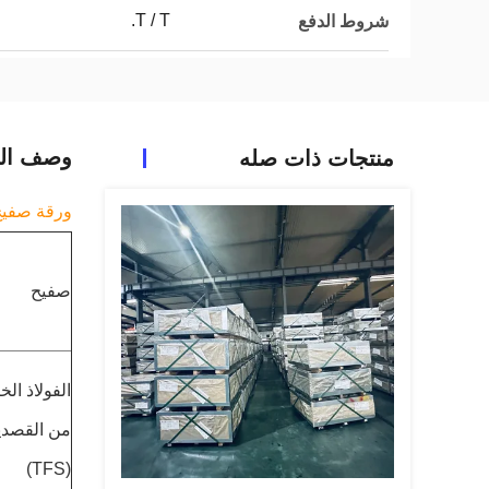
T / T.
شروط الدفع
وصف الم
منتجات ذات صله
ورقة صفيح 
صفيح
الفولاذ الخ
من القصدي
(TFS)