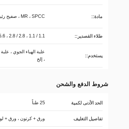
MR ، SPCC ، صفيح رئيسي / TFS
مادة::
1.1 / 1.1 ، 2.8 / 2.8 ، 5.5.6 / 5.6 ، إلخ. أو حسب الطلب
طلاء القصدير::
علبة الهباء الجوي ، علبة
يستخدم::
، إلخ
شروط الدفع والشحن
25 طناً
الحد الأدنى لكمية
ورق + كرتون ، ورق + لو
تفاصيل التغليف