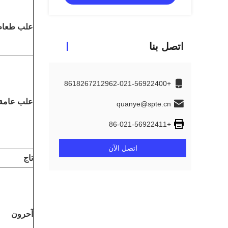
علب طعام
اتصل بنا
+8618267212962-021-56922400
علب عامة
quanye@spte.cn
+86-021-56922411
اتصل الآن
تاج
آحرون