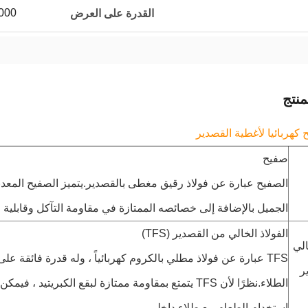
50000 طن مت
القدرة على العرض
نتج
كهربائيا لأغطية القصدير
صفيح
الصفيح عبارة عن فولاذ رقيق مغطى بالقصدير.يتميز الصفيح المعدن
الجميل بالإضافة إلى خصائصه الممتازة في مقاومة التآكل وقابلية الل
الفولاذ الخالي من القصدير (TFS)
الي
TFS عبارة عن فولاذ مطلي بالكروم كهربائياً ، وله قدرة فائقة عل
ر
الطلاء.نظرًا لأن TFS يتمتع بمقاومة ممتازة لبقع الكبريتيد ،
استخدام الطعام مع طلاء داخلي.