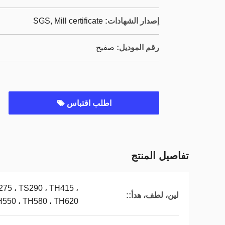
إصدار الشهادات:
SGS, Mill certificate
رقم الموديل:
صفيح
اطلب اقتباس
تفاصيل المنتج
275 ، TS290 ، TH415 ،
لين، لطف، هدأ::
H550 ، TH580 ، TH620