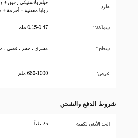
فيلم بلاستيكي رقيق + و
طرد::
زوايا معدنية + أحزمة + 
0.15-0.47 ملم
سماكة::
مشرق ، حجر ، فضي ، ما
سطح::
660-1000 ملم
عرض:
شروط الدفع والشحن
25 طناً
الحد الأدنى لكمية