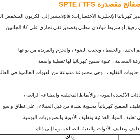
ح مقصدرة SPTE / TFS
الإنجليزية الاختصارات: spte.يشير إلى الكربون المنخفض المدلفن على البارد
 رقيق أو شريط فولاذي مطلي بقصدير نقي تجاري على كلا الجانبين.
 الجيد ، والحفظ ، وتجنب الضوء ، والحزم والفريدة من نوعها
ة المعدنية ، عبوة صفيح كهربائيا لها تغطية واسعة
اويات التغليف ، وهي مجموعة متنوعة من العبوات العالمية في العالم
ت الأكسدة القوية ، والأنماط المختلفة والطباعة الرائعة ،
غليف الصفيح كهربائياً محبوبة بشدة من قبل العملاء ، على نطاق واسع
تغليف المواد الغذائية وتغليف الأدوية والضروريات اليومية
تغليف وتغليف الأدوات والتعبئة الصناعية وما إلى ذلك.