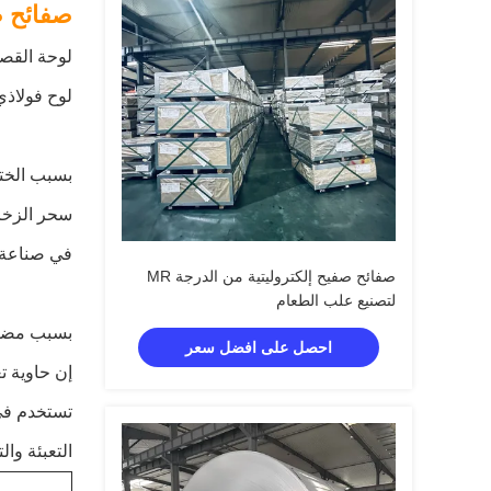
صفائح صفائ
لوحة القصدير كهربائيا 
لوح فولاذي
بسبب الختم
سحر الزخرف
في صناعة ح
صفائح صفيح إلكتروليتية من الدرجة MR
لتصنيع علب الطعام
بسبب مضادا
احصل على افضل سعر
إن حاوية ت
تستخدم في 
التعبئة وال