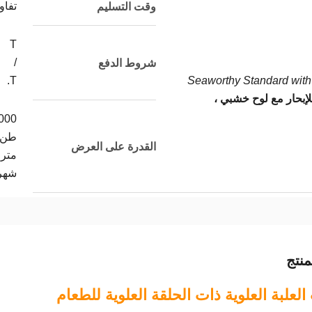
تفا
وقت التسليم
T
/
شروط الدفع
T.
Seaworthy Standard with 
لإبحار مع لوح خشبي ،
000
طن
القدرة على العرض
متري
شهر
نتج
لعلبة العلوية ذات الحلقة العلوية للطعام