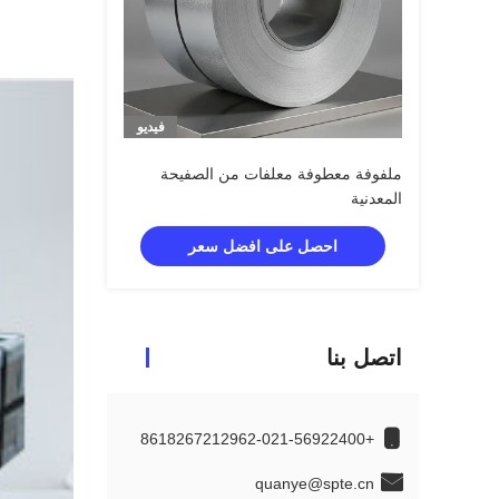
فيديو
ملفوفة معطوفة معلفات من الصفيحة
المعدنية
احصل على افضل سعر
اتصل بنا
+8618267212962-021-56922400
quanye@spte.cn