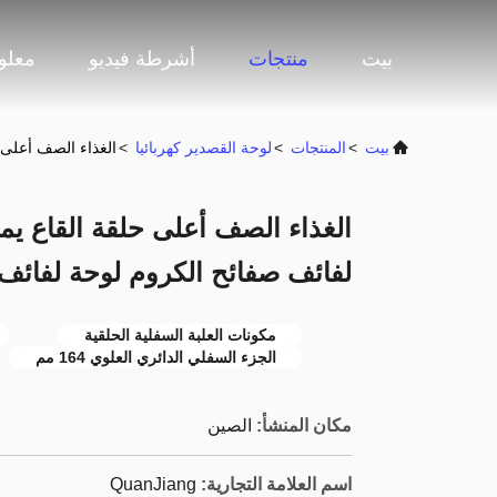
بيت
منتجات
أشرطة فيديو
معلو
بيت
>
المنتجات
>
لوحة القصدير كهربائيا
>
الغذاء الصف أعلى ح
الغذاء الصف أعلى حلقة القاع ي
لفائف صفائح الكروم لوحة لفائف PTE TFS
مكونات العلبة السفلية الحلقية
الجزء السفلي الدائري العلوي 164 مم
مكان المنشأ:
الصين
اسم العلامة التجارية:
QuanJiang