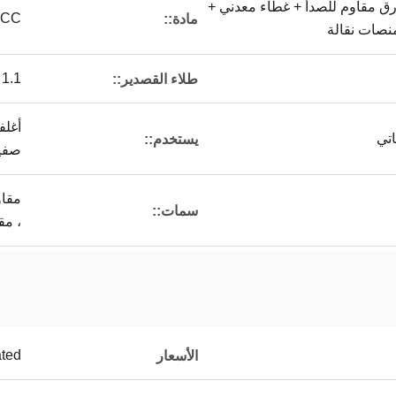
رق مقاوم للصدأ + غطاء معدني +
R ، SPCC
مادة::
منصات نقالة
1.1 / 1.1 ، 2.8 / 2.8 ، 5.5.6 / 5.6 ، إلخ. أو حسب الطلب
طلاء القصدير::
أغلف
تي
يستخدم::
صفي
مقاو
سمات::
، مق
ated
الأسعار