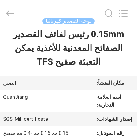
SHANGHAI
QUANYE
METAL
PACKAGING
لوحة القصدير كهربائيا
MATERIALS
CO.,LTD.
0.15mm رئيس لفائف القصدير
بيت
All
Rights
الصفائح المعدنية للأغذية يمكن
Reserved.
منتجات
التعبئة صفيح TFS
أشرطة
مكان المنشأ:
الصين
فيديو
اسم العلامة
QuanJiang
التجارية:
معلومات
إصدار الشهادات:
SGS, Mill certificate
عنا
رقم الموديل:
0.15 مم 0.16 مم -0.4 مم صفيح