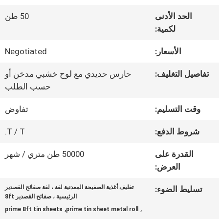
الحد الأدنى
50 طن
جولة
لكمية:
في
الأسعار:
Negotiated
المعمل
تفاصيل التغليف:
حارس حديدي مع لوح خشبي مدخن أو
حسب الطلب
رقابة
وقت التسليم:
تفاوض
جودة
شروط الدفع:
T / T.
القدرة على
50000 طن متري / شهر
اتصل
العرض:
بنا
تغليف أغذية الصفيحة المعدنية لفة ، لفة صفائح القصدير
تسليط الضوء:
الرئيسية ، صفائح القصدير 8ft
,
,
prime 8ft tin sheets
prime tin sheet metal roll