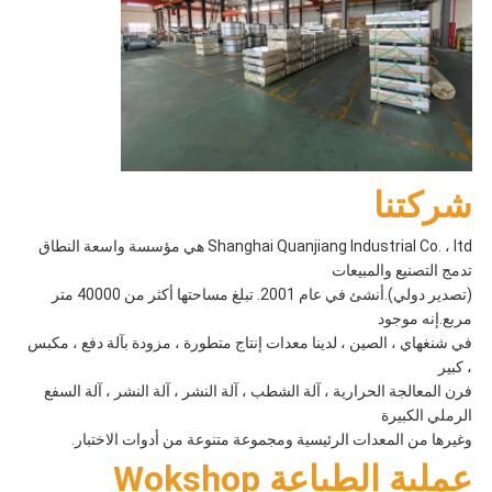
شركتنا
Shanghai Quanjiang Industrial Co. ، ltd هي مؤسسة واسعة النطاق
تدمج التصنيع والمبيعات
(تصدير دولي).أنشئ في عام 2001. تبلغ مساحتها أكثر من 40000 متر
مربع.إنه موجود
في شنغهاي ، الصين ، لدينا معدات إنتاج متطورة ، مزودة بآلة دفع ، مكبس
، كبير
فرن المعالجة الحرارية ، آلة الشطب ، آلة النشر ، آلة النشر ، آلة السفع
الرملي الكبيرة
وغيرها من المعدات الرئيسية ومجموعة متنوعة من أدوات الاختبار.
عملية الطباعة Wokshop