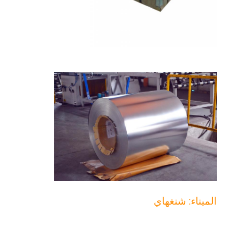
الميناء: شنغهاي