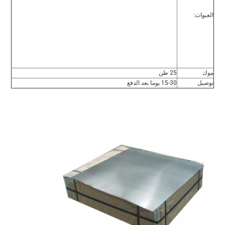
العبوات:
موك
25 طن
توصيل
15-30 يوما بعد الدفع