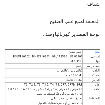
شفاف
المغلفة لصنع علب الصفيح
لوحة القصدير كهربائيا
وصف
منتج
رئيس صفيح
اساسي
BS EN 10202 ، DIN EN 10203 ، GB / T2520 ، JIS G3303
مواد
MR SPCC
صف دراسي
رئيس
التلدين
بكالوريوس ، كاليفورنيا
سماكة
0.18-0.45 ملم
العرض
600-1050 ملم
حِدّة
T2، T2.5، T3، T3.5، T4، T5، DR7، DR7M، DR8
طلاء:
2.8 جرام / 2.8 جرام ، 5.6 جرام / 5.6 جرام ، 2.8 / 5.6 ، 2.0 / 2.0 
جرام / متر مربع أو وفقًا لمتطلبات العميل
التشطيبات:.
مشرق ، فضي ، حجر ، ماتي
تعبئة التصدير.أو حسب متطلبات العميل.