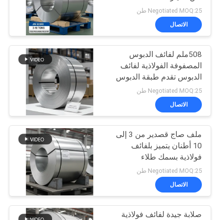
اقتباس
قوية مناسبة لصناعة تغليف
Negotiated MOQ:25 طن
الأغذية
الاتصال
24
خريطة
508ملم لفائف الدبوس
الموقع
صفيح SPTE
المصفوفة الفولاذية لفائف
الدبوس تقدم طبقة الدبوس
سياسة
الممتازة لتحسين المتانة
Negotiated MOQ:25 طن
والحماية من التآكل
الخصوصية
الاتصال
ملف صاج قصدير من 3 إلى
17
10 أطنان يتميز بلفائف
خالى من القصدير
فولاذية بسمك طلاء
القصدير من 0.13 مم إلى
Negotiated MOQ:25 طن
الصلب
0.47 مم تستخدم في
الاتصال
صناعة العلب وتعبئة المواد
الغذائية
صلابة جيدة لفائف فولاذية