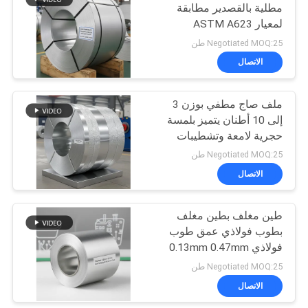
مطلية بالقصدير مطابقة
لمعيار ASTM A623
15
مناسبة للتطبيقات
Negotiated MOQ:25 طن
الصناعية والاستخدام المتين
الاتصال
صفيح مطبوع
ملف صاج مطفي بوزن 3
إلى 10 أطنان يتميز بلمسة
حجرية لامعة وتشطيبات
سطح فضية للتعبئة
Negotiated MOQ:25 طن
الصناعية
الاتصال
15
لوحة معدنية من
طين مغلف بطين مغلف
بطوب فولاذي عمق طوب
الصفيح
فولاذي 0.13mm 0.47mm
مناسبة لتغليف الأغذية
Negotiated MOQ:25 طن
والمكونات الإلكترونية
الاتصال