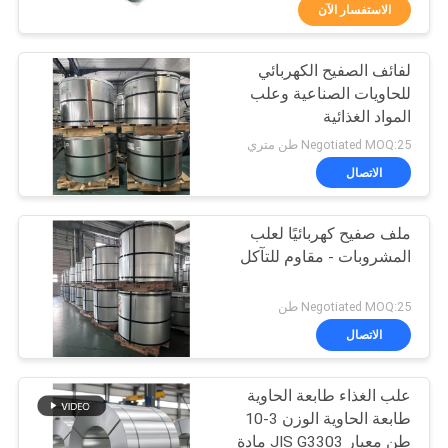
في
الاستفسار الآن
المعمل
لفائف الصفيح الكهربائي
117
للحاويات الصناعية وعلب
رقابة
المواد الغذائية
غطاء صفيح
جودة
Negotiated MOQ:25 طن متري
الاتصال
اتصل
ملف صفيح كهربائيًا لعلب
بنا
المشروبات - مقاوم للتآكل
110
أخبار
Negotiated MOQ:25 طن
الاتصال
لفائف صفيح
حالات
علب الغذاء طابعة الحاوية
طابعة الحاوية الوزن 3-10
اطلب
طن معيار JIS G3303 مادة