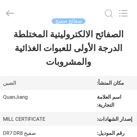
SHANGHAI
QUANYE
METAL
PACKAGING
صفائح صفيح
MATERIALS
CO.,LTD.
الصفائح الالكتروليتية المختلطة
بيت
All
Rights
الدرجة الأولى للعبوات الغذائية
Reserved.
منتجات
والمشروبات
أشرطة
مكان المنشأ:
الصين
فيديو
اسم العلامة
QuanJiang
التجارية:
معلومات
إصدار الشهادات:
MILL CERTIFICATE
عنا
رقم الموديل:
صفيح DR7 DR8