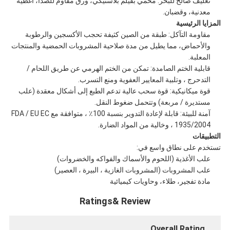
تغليف صالح للبحر: محمي بفيلم بلاستيكي، ورق مقاوم للصدأ، أغطية
معدنية، وقضبان.
المزايا الرئيسية
مقاومة التآكل: طبقة من الصين كثيفة تحجب الأكسجين والرطوبة
والأحماض، مما يطيل من مدة صلاحية المشروبات الحمضية والمنتجات
المعلبة.
قابلية الختم الصامدة: تمكن من الختم الهرمي عن طريق اللحام /
التدحرج ، وتلبية المعايير العفوية ومنع التسرب.
قوة ميكانيكية: قوة سحب عالية تدعم الطبع إلى أشكال معقدة (علب
مستديرة / مربعة) وتتحمل ضغوط النقل.
آمنة للبيئة: قابلة لإعادة التدوير بنسبة 100٪ ، متوافقة مع FDA / EU EC
1935/2004 ، وخالية من المواد الضارة.
التطبيقات
تستخدم على نطاق واسع في:
علب الأغذية (اللحوم والأسماك والفواكه والخضروات)
علب المشروبات (المشروبات الغازية ، البيرة ، العصير)
مادة تفجير، طلاء، وحاويات كيميائية
Ratings& Review
Overall Rating