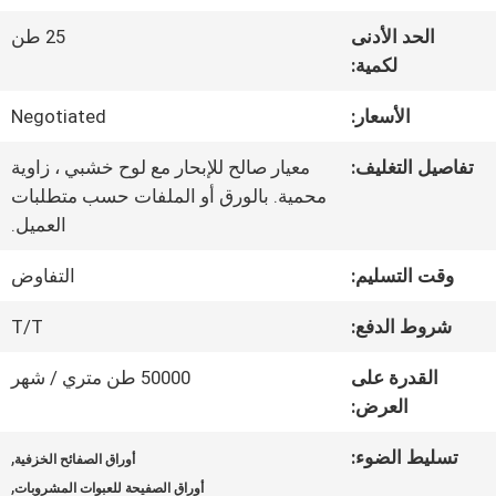
الحد الأدنى
25 طن
جولة
لكمية:
في
الأسعار:
Negotiated
المعمل
تفاصيل التغليف:
معيار صالح للإبحار مع لوح خشبي ، زاوية
محمية. بالورق أو الملفات حسب متطلبات
العميل.
رقابة
وقت التسليم:
التفاوض
جودة
شروط الدفع:
T/T
اتصل
القدرة على
50000 طن متري / شهر
العرض:
بنا
تسليط الضوء:
,
أوراق الصفائح الخزفية
,
أوراق الصفيحة للعبوات المشروبات