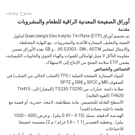
منتوج وصف
أوراق الصفيحة المعدنية الراقية للطعام والمشروبات
مقدمة
تم تصميم أوراق QuanJiang's Electrolytic Tin Plate (ETP) لحلول
التعبئة والتغليف الممتازة للأغذية والمشروبات. مع النهاية المختلطة
والامتثال لمعايير JIS G3303 ، DIN ، ASTM ، و GB ،هذه الأوراق تضمن
مقاومة التآكل لا مثيل لهامثالي للعبوات والهباء الجوي والحاويات الكيميائية،
يضمن ETP سلامة المنتج من الإنتاج إلى الاستهلاك.
الخصائص والخصائص
المواد الممتازة: الصفحة الصلبة / TFS (الصلب الخالي من الصلب) في
الصفوف MR و SPCC و DR8 و SPTE.
صلابة دائمة: خيارات من TS230-TS290 (المعيار) إلى TH415-
TH620 (القوة العالية).
الأسطح القابلة للتخصيص: مادة متطاطية، لامعة، حجرية، أو فضية مع
طبقة داخلية مضادة للصدأ.
الهندسة الدقيقة: سمك (0.15 ∼0.47 ملم) ، وعرض (600 ∼1020
ملم) ، وتغطية القصدير (1.1 ∼5.6 غرام / م 2) مصممة خصيصًا
للاحتياجات.