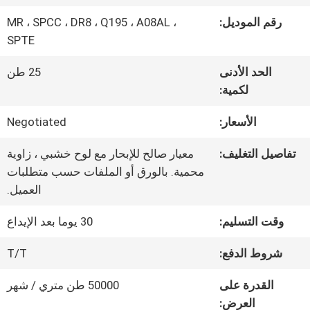
رقم الموديل:
MR ، SPCC ، DR8 ، Q195 ، A08AL ،
جولة
SPTE
في
الحد الأدنى
25 طن
لكمية:
المعمل
الأسعار:
Negotiated
رقابة
تفاصيل التغليف:
معيار صالح للإبحار مع لوح خشبي ، زاوية
محمية. بالورق أو الملفات حسب متطلبات
جودة
العميل.
وقت التسليم:
30 يوما بعد الإيداع
اتصل
شروط الدفع:
T/T
بنا
القدرة على
50000 طن متري / شهر
العرض: