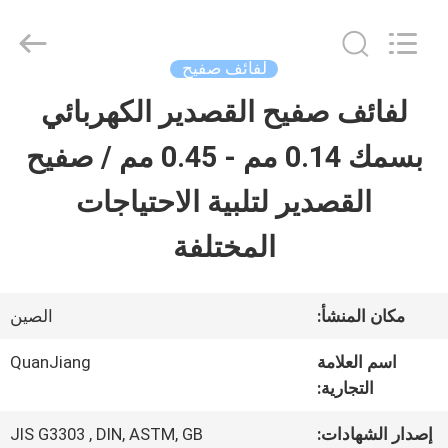
SHANGHAI
QUANYE
METAL
PACKAGING
لفائف صفيح
MATERIALS
CO.,LTD.
لفائف صفيح القصدير الكهربائي
بيت
All
Rights
بسمك 0.14 مم - 0.45 مم / صفيح
Reserved.
منتجات
القصدير لتلبية الاحتياجات
المختلفة
أشرطة
فيديو
مكان المنشأ:
الصين
اسم العلامة
QuanJiang
معلومات
التجارية:
عنا
إصدار الشهادات:
JIS G3303 , DIN, ASTM, GB