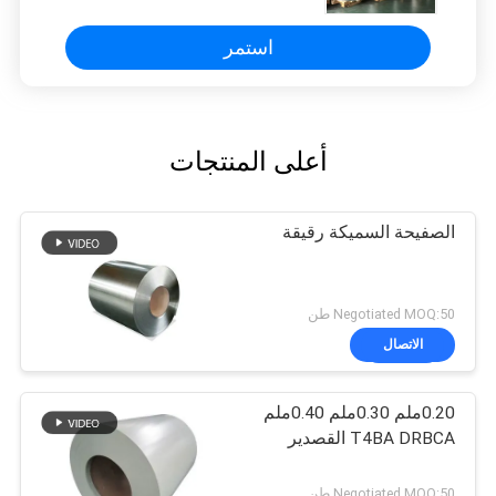
استمر
أعلى المنتجات
الصفيحة السميكة رقيقة
Negotiated MOQ:50 طن
الاتصال
0.20ملم 0.30ملم 0.40ملم
T4BA DRBCA القصدير
Negotiated MOQ:50 طن