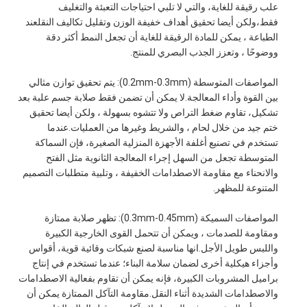
علب رقيقة للغاية، والتي لا تلبي احتياجات التعبئة والتغليف 
فقط،ولكن أيضا تحقيق أهداف خفيفة الوزن وتقليل تكاليف النقلعند 
الطباعة ، يمكن للمادة الرقيقة للغاية أن تجعل النمط أكثر دقة 
ووضوحًا ، وتعزز الجذب البصري للمنتج.
المواصفات المتوسطة (0.2mm-0.3mm): يتم تحقيق توازن مثالي 
بين القوة وأداء المعالجة.لا يمكن أن تضمن فقط صلابة جسم علبة بعد 
تشكيل، تقاوم ضغط التراص ولا تتشوه بسهولة ، ولكن أيضا تحقيق 
ختم جيد من خلال لحام ، والشريط وغيرها من العمليات.عندما 
تستخدم في تصنيع أغلفة الأجهزة المنزلية الصغيرة، فإن السماكة 
المتوسطة تجعل من السهل إجراء المعالجة الثانوية مثل الفتح 
والانحناء مع مقاومة الاصطدامات الخفيفة ، وتلبية متطلبات التصميم 
المتنوعة للمظهر.
المواصفات السميكة (0.3mm-0.45mm): تظهر صلابة ممتازة 
ومقاومة للصدمات ، ويمكن أن تتحمل القوى الخارجية الكبيرة 
واللبس طويل الأجل.انها مناسبة لصنع شبكات وقائية قوية، أقواس 
وأجزاء هيكلية أخرى لضمان سلامة البناء؛ عندما تستخدم في إنتاج 
براميل المشروبات الكبيرة، فإنه يمكن أن تقاوم بفعالية الاصطدامات 
والاصطدامات الشديدة أثناء النقل.مقاومة التآكل الممتازة يمكن أن 