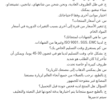
ج: في ظل الظروف العادية، ونحن شحن من شانغهاي، تيانجين، تشينغداو،
ميناء نينغبو، يمكنك
اختيار موانئ أخرى وفقا لاحتياجاتك.
س: عن أسعار المنتجات؟
ج:تتغير الأسعار من فترة إلى أخرى بسبب التغيرات الدورية في أسعار
المواد الخام.
س: ما هي الشهادات لمنتجاتك؟
ج: لدينا ISO 9001، SGS، EWC وغيرها من الشهادات.
س: كم يستغرق وقت التسليم الخاص بك؟
ج: بشكل عام، وقت التسليم لدينا هو في غضون 30-45 يوما، ويمكن أن
تتأخر إذا كان الطلب هو شديد
ظروف كبيرة أو خاصة تحدث.
س: هل يمكنني الذهاب إلى مصنعك للزيارة؟
ج:بالطبع، نرحب بالعملاء من جميع أنحاء العالم لزيارة مصنعنا.
المصانع غير مفتوحة للجمهور
السؤال: هل المنتج لديه فحص جودة قبل التحميل؟
ج: بالطبع جميع منتجاتنا يتم اختبارها بدقة لجودتها قبل التعبئة والتغليف
سيتم تدميرها