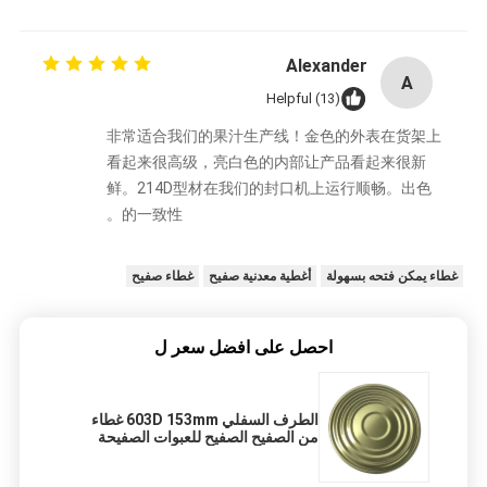
Alexander
A
Helpful (13)
非常适合我们的果汁生产线！金色的外表在货架上
看起来很高级，亮白色的内部让产品看起来很新
鲜。214D型材在我们的封口机上运行顺畅。出色
的一致性。
غطاء يمكن فتحه بسهولة
أغطية معدنية صفيح
غطاء صفيح
احصل على افضل سعر ل
الطرف السفلي 603D 153mm غطاء
من الصفيح الصفيح للعبوات الصفيحة
الصف الغذائي للغذاء المسحوق