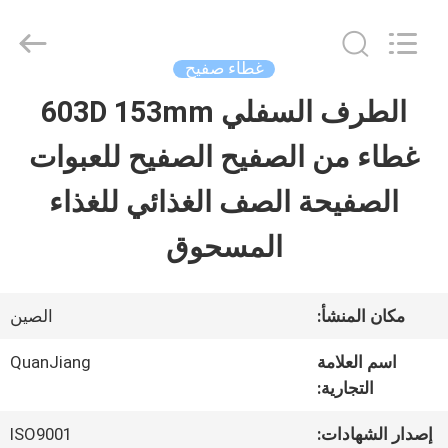
SHANGHAI
QUANYE
METAL
PACKAGING
غطاء صفيح
MATERIALS
CO.,LTD.
الطرف السفلي 603D 153mm
بيت
All
Rights
غطاء من الصفيح الصفيح للعبوات
Reserved.
منتجات
الصفيحة الصف الغذائي للغذاء
المسحوق
أشرطة
فيديو
مكان المنشأ:
الصين
اسم العلامة
QuanJiang
معلومات
التجارية:
عنا
إصدار الشهادات:
ISO9001