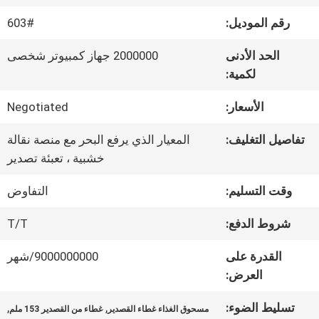
رقم الموديل:
603#
جولة
الحد الأدنى
2000000 جهاز كمبيوتر شخصى
في
لكمية:
المعمل
الأسعار:
Negotiated
تفاصيل التغليف:
المعيار الذي يرفع البحر مع منصة نقالة
رقابة
خشبية ، تعبئة تصدير
جودة
وقت التسليم:
التفاوض
شروط الدفع:
T/T
اتصل
القدرة على
9000000000/شهر
بنا
العرض:
تسليط الضوء:
,
,
مسحوق الغذاء غطاء القصدير
غطاء من القصدير 153 ملم