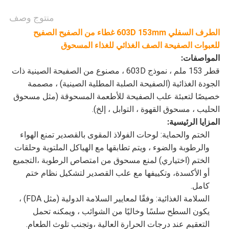
منتوج وصف
الطرف السفلي 603D 153mm غطاء من الصفيح الصفيح
للعبوات الصفيحة الصف الغذائي للغذاء المسحوق
المواصفات:
قطر 153 ملم ، نموذج 603D ، مصنوع من الصفيحة الصينية ذات
الجودة الغذائية (الصفيحة الصلبة المطلية الصينية) ، مصممة
خصيصًا لتعبئة علب الصفيحة للأطعمة المسحوقة (مثل مسحوق
الحليب ، مسحوق القهوة ، التوابل ، إلخ).
المزايا الرئيسية:
الختم والحماية: لوحات الفولاذ المقوى بالقصدير تمنع الهواء
والرطوبة والضوء ، ويتم تطابقها مع الهياكل الملتوية وحلقات
الختم (اختياري) لمنع مسحوق من امتصاص الرطوبة ،التجميع
أو الأكسدة، وتكييفها مع علب القصدير لتشكيل نظام ختم
كامل.
السلامة الغذائية: وفقًا لمعايير السلامة الدولية (مثل FDA) ،
يكون السطح سلسًا وخاليًا من الشوائب ، ويمكنه تحمل
التعقيم عند درجات الحرارة العالية ،وتجنب تلوث الطعام.