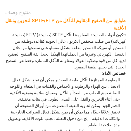
منتوج وصف
طوابق من الصفيح المقاوم للتآكل من SPTE/ETP لتخزين وتنقل
الأغذية
تتكون أدوات الصفيحة المقاومة للتآكل SPTE (صفيحة) /ETP (صفيحة
كهربائية) من صلب منخفض الكربون عالي الجودة كقاعدة،وطبقة من
القصدير أو سبيكة القصدير مغلفة بشكل متساو على سطحها من خلال
الغسيل الكهربائي وغيرها من العملياتهذا الهيكل يجعل لفة الصفيح الصفيح
لديها كل من قوة وصلابة الفولاذ ومقاومة التآكل الممتازة وخصائص السطح
الجيدة التي يجلبها طبقة الصفيح.
خصائص الأداء:
المقاومة الممتازة للتآكل: طبقة القصدير يمكن أن تمنع بشكل فعال
الاتصال بين الهواء والرطوبة والأحماض والقليات في الطعام واللوحة
الصلبة ،منع الصلب من الصدأ والتآكل، وضمان سلامة ونوعية الأغذية
حتى أثناء التخزين والنقل على المدى الطويل في بيئات مختلفة.
الختم الجيد: يمكن لحاوية التعبئة المصنوعة من أوراق الصفيحة أن
تحقق إغلاقًا جيدًا ، مما يمكن أن يمنع بشكل فعال الشوائب الخارجية
والكائنات الدقيقة ، إلخ من دخول التعبئة ،تجنب تلوث الأغذية، وتطويل
مدة صلاحية الطعام.