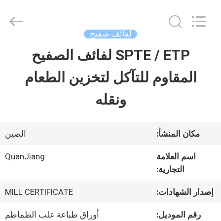
SHANGHAI
QUANYE
METAL
PACKAGING
لفائف صفيح
MATERIALS
CO.,LTD.
SPTE / ETP لفائف الصفيح
بيت
All
Rights
المقاوم للتآكل لتخزين الطعام
Reserved.
منتجات
ونقله
أشرطة
مكان المنشأ:
الصين
فيديو
اسم العلامة
QuanJiang
التجارية:
معلومات
إصدار الشهادات:
MILL CERTIFICATE
عنا
رقم الموديل:
أوراق طباعة علب الطماطم