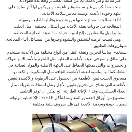
غير سامة وغير ناعمة: كلاً من طبقة القصدير والقاعدة الفولاذية
منخفضة الكربون غير سامة وغير ناعمة ، ولن يكون لها آثار ضارة على
نكهة وجودة الأغذية ،وتلبية معايير سلامة الأغذية.
أداء المعالجة الممتازة: لديها مرونة جيدة وقابلية للطبع ، وسهلة
المعالجة في حاويات تعبئة الأغذية من أشكال مختلفة ، مثل العلب
والبراميل والصناديق ، إلخ.لتلبية احتياجات التعبئة الغذائية المختلفة،
وهي ليست عرضة للتشقق والتشوه وغيرها من المشاكل أثناء المعالجة.
سيناريوهات التطبيق
يستخدم أساسا لتخزين وتعبئة النقل من أنواع مختلفة من الأغذية. يستخدم
على نطاق واسع في تعبئة الأطعمة المعلبة مثل اللحوم والأسماك والفواكه
والخضروات،والتي يمكنها الحفاظ على النكهة الأصلية والمواد الغذائية في
الطعامكما أنها مناسبة لتعبئة الأطعمة الجافة مثل البسكويت والكعك و
مسحوق الحليب لمنع الأطعمة من الحصول على الرطوبة والأكسدة.لبعض
الأطعمة التي تحتاج إلى تخزين طويل الأجل ونقل لمسافات طويلة، مثل
الغذاء العسكري، وغذاء الإغاثة الطارئة، الخ.يمكن أن توفر التغليف
المصنوع من أوراق القصدير المقاومة للتآكل SPTE/ETP حماية موثوقة
لضمان جودة وسلامة الأغذية في ظل ظروف بيئية مختلفة.