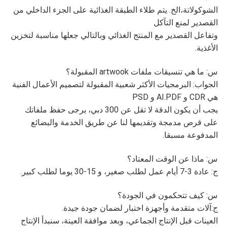
الشوكولاتة،الخ. يتم طلاء الطبقة الغذائية على الجزء الداخلي من
القصدير لمنع التآكل
وتفاعل القصدير مع المنتج الغذائي وبالتالي جعلها مناسبة لتخزين
الأغذية.
س: ما هي تنسيقات ملفات artwook المقبولة؟
الجواب: البرمجيات الأكثر شعبية المقبولة لتصميم الأعمال الفنية
هي CDR و AI.PDF و PSD
يجب أن يكون الدقة لا تقل عن 300 دبي، يرجى حفظ ملفاتك
على قرص مدمجة وتقديمها لنا عن طريق الخدمة والبضائع
المدفوعة مسبقا.
س: ماذا عن الوقت المعتاد؟
ج: عادة 3-7 أيام عمل لطلب صغير، و 15-30 يوما لطلب كبير.
س: كيف تتحكمون في الجودة؟
ج:آلات متقدمة وأجهزة اختبار لضمان جودة جيدة.
العينات قبل الإنتاج الجماعي، وبعد موافقة العينة، سنبدأ الإنتاج