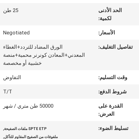
الحد الأدنى
25 طن
جولة
لكمية:
في
الأسعار:
Negotiated
المعمل
تفاصيل التغليف:
الورق المضاد للتردد+الغطاء
المعدني+المعادن كونرنر محمية+منصة
خشبية أو مخصصة
رقابة
وقت التسليم:
التفاوض
جودة
شروط الدفع:
T/T
اتصل
القدرة على
50000 طن متري / شهر
العرض:
بنا
تسليط الضوء:
,
SPTE ETP ملفات الصفيحة
,
ملفوفات من الصفيح المقاوم للتآكل