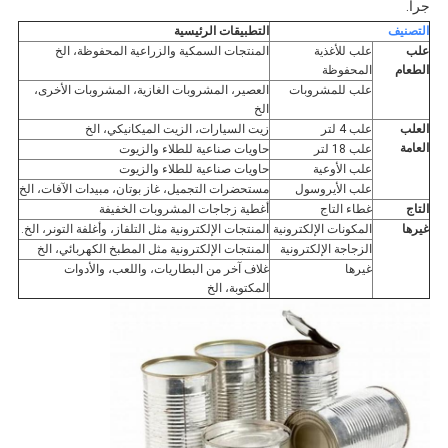
جرا.
التصنيف
التطبيقات الرئيسية
علب
علب للأغذية
المنتجات السمكية والزراعية المحفوظة، الخ
الطعام
المحفوظة
علب للمشروبات
العصير، المشروبات الغازية، المشروبات الأخرى،
الخ
العلب
علب 4 لتر
زيت السيارات، الزيت الميكانيكي، الخ
العامة
علب 18 لتر
حاويات صناعية للطلاء والزيوت
علب الأوعية
حاويات صناعية للطلاء والزيوت
علب الأيروسول
مستحضرات التجميل، غاز بوتان، مبيدات الآفات، الخ
التاج
غطاء التاج
أغطية زجاجات المشروبات الخفيفة
غيرها
المكونات الإلكترونية
المنتجات الإلكترونية مثل التلفاز، وأغلفة التونر، الخ.
الزجاجة الإلكترونية
المنتجات الإلكترونية مثل المطبخ الكهربائي، الخ
غيرها
غلاف آخر من البطاريات، واللعب، والأدوات
المكتوبة، الخ