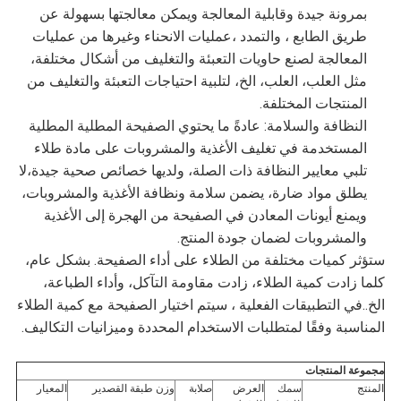
بمرونة جيدة وقابلية المعالجة ويمكن معالجتها بسهولة عن
طريق الطابع ، والتمدد ،عمليات الانحناء وغيرها من عمليات
المعالجة لصنع حاويات التعبئة والتغليف من أشكال مختلفة،
مثل العلب، العلب، الخ، لتلبية احتياجات التعبئة والتغليف من
المنتجات المختلفة.
النظافة والسلامة: عادةً ما يحتوي الصفيحة المطلية المطلية
المستخدمة في تغليف الأغذية والمشروبات على مادة طلاء
تلبي معايير النظافة ذات الصلة، ولديها خصائص صحية جيدة،لا
يطلق مواد ضارة، يضمن سلامة ونظافة الأغذية والمشروبات،
ويمنع أيونات المعادن في الصفيحة من الهجرة إلى الأغذية
والمشروبات لضمان جودة المنتج.
ستؤثر كميات مختلفة من الطلاء على أداء الصفيحة. بشكل عام،
كلما زادت كمية الطلاء، زادت مقاومة التآكل، وأداء الطباعة،
الخ..في التطبيقات الفعلية ، سيتم اختيار الصفيحة مع كمية الطلاء
المناسبة وفقًا لمتطلبات الاستخدام المحددة وميزانيات التكاليف.
مجموعة المنتجات
المنتج
سمك
العرض
صلابة
وزن طبقة القصدير
المعيار