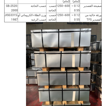
((ملم)
((ملم)
صفيحة القصدير
0.12 ~
600~1250
حسب
حسب الحاجة
GB-2520-
0.55
الحاجة
2000
ورقة خالية من
0.12 ~
600~1250
حسب
وزن الطلاء الكروماتي أو
JISG3315-
القصدير TFS
0.55
الحاجة
حسب الرغبة
1987