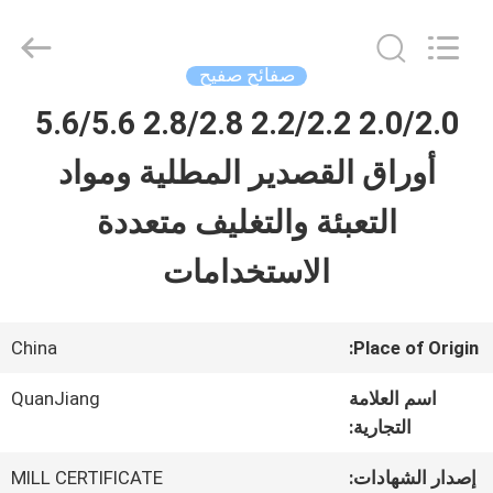
SHANGHAI
QUANYE
METAL
PACKAGING
صفائح صفيح
MATERIALS
CO.,LTD.
2.0/2.0 2.2/2.2 2.8/2.8 5.6/5.6
بيت
All
Rights
أوراق القصدير المطلية ومواد
Reserved.
منتجات
التعبئة والتغليف متعددة
الاستخدامات
أشرطة
فيديو
China
Place of Origin:
اسم العلامة
QuanJiang
معلومات
التجارية:
عنا
إصدار الشهادات:
MILL CERTIFICATE