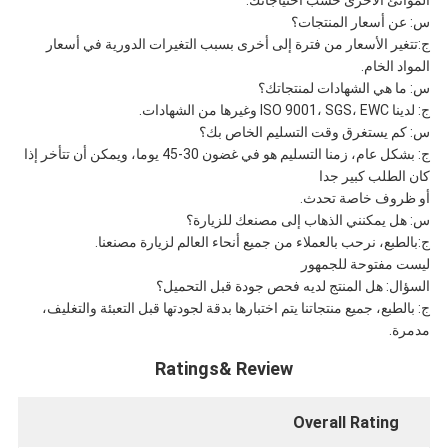
س: عن أسعار المنتجات؟
ج:تتغير الأسعار من فترة إلى أخرى بسبب التغيرات الدورية في أسعار
المواد الخام.
س: ما هي الشهادات لمنتجاتك؟
ج: لدينا ISO 9001، SGS، EWC وغيرها من الشهادات.
س: كم يستغرق وقت التسليم الخاص بك؟
ج: بشكل عام، زمنا التسليم هو في غضون 30-45 يوما، ويمكن أن تتأخر إذا
كان الطلب كبير جدا
أو ظروف خاصة تحدث.
س: هل يمكنني الذهاب إلى مصنعك للزيارة؟
ج:بالطبع، نرحب بالعملاء من جميع أنحاء العالم لزيارة مصنعنا.
ليست مفتوحة للجمهور
السؤال: هل المنتج لديه فحص جودة قبل التحميل؟
ج: بالطبع، جميع منتجاتنا يتم اختبارها بدقة لجودتها قبل التعبئة والتغليف،
مدمرة.
Ratings& Review
Overall Rating