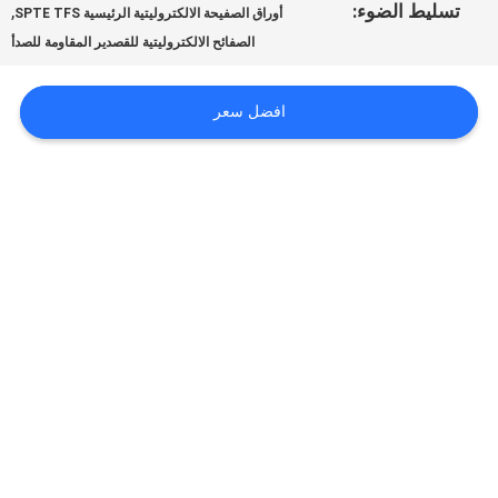
أخبار
تسليط الضوء:
,
أوراق الصفيحة الالكتروليتية الرئيسية SPTE TFS
الصفائح الالكتروليتية للقصدير المقاومة للصدأ
حالات
افضل سعر
اطلب
اقتباس
خريطة
الموقع
سياسة
الخصوصية