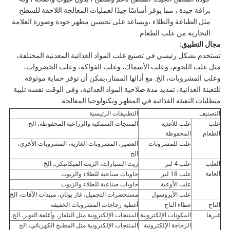
براقة جيدة ، مما يوفر أساسًا جيدًا لعمليات المعالجة اللاحقة للسطح
مثل الطباعة والطلاء ،ويساعد على تحسين مظهر جودة وصورة العلامة
التجارية من علب الطعام.
مجال التطبيق:
تستخدم بشكل رئيسي في تصنيع علب المواد الغذائية المعدنية المختلفة،
مثل علب اللحوم، وعلب الأسماك، وعلب الفواكه، وعلب الخضروات،
وعلب المشروبات، الخ. مع أدائها الممتاز،يمكن أن توفر حماية موثوقة
للتعبئة الغذائية، تمديد مدة صلاحية المواد الغذائية، وفي الوقت نفسه تلبية
متطلبات التعبئة الغذائية في المظهر وتكنولوجيا المعالجة.
التصنيف
التطبيقات الرئيسية
علب
علب للأغذية
المنتجات السمكية والزراعية المحفوظة، الخ
الطعام
المحفوظة
علب للمشروبات
العصير، المشروبات الغازية، المشروبات الأخرى،
الخ
العلب
علب 4 لتر
زيت السيارات، الزيت الميكانيكي، الخ
العامة
علب 18 لتر
حاويات صناعية للطلاء والزيوت
علب الأوعية
حاويات صناعية للطلاء والزيوت
علب الأيروسول
مستحضرات التجميل، غاز بوتان، مبيدات الآفات، الخ
التاج
غطاء التاج
أغطية زجاجات المشروبات الخفيفة
غيرها
المكونات الإلكترونية
المنتجات الإلكترونية مثل التلفاز، وأغلفة التونر، الخ.
الزجاجة الإلكترونية
المنتجات الإلكترونية مثل المطبخ الكهربائي، الخ