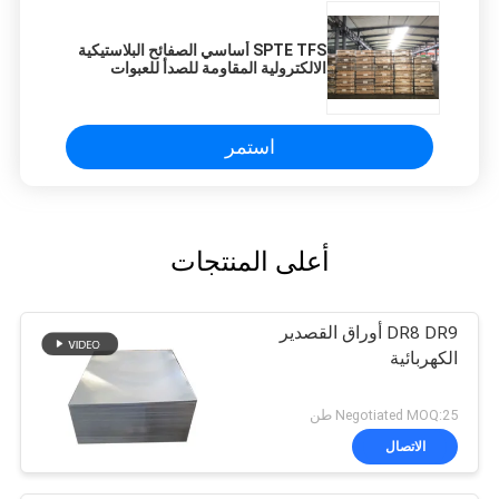
SPTE TFS أساسي الصفائح البلاستيكية
الالكترولية المقاومة للصدأ للعبوات
الغذائية المعدنية ETP
استمر
أعلى المنتجات
DR8 DR9 أوراق القصدير
الكهربائية
Negotiated MOQ:25 طن
الاتصال