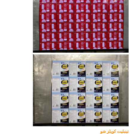
تينبليت كويلز شو