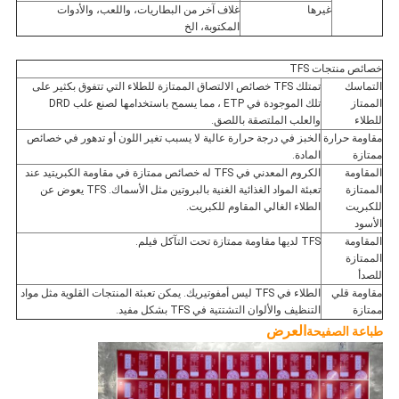
غيرها
غلاف آخر من البطاريات، واللعب، والأدوات
المكتوبة، الخ
خصائص منتجات TFS
التماسك
تمتلك TFS خصائص الالتصاق الممتازة للطلاء التي تتفوق بكثير على
الممتاز
تلك الموجودة في ETP ، مما يسمح باستخدامها لصنع علب DRD
للطلاء
والعلب الملتصقة باللصق.
مقاومة حرارة
الخبز في درجة حرارة عالية لا يسبب تغير اللون أو تدهور في خصائص
ممتازة
المادة.
المقاومة
الكروم المعدني في TFS له خصائص ممتازة في مقاومة الكبريتيد عند
الممتازة
تعبئة المواد الغذائية الغنية بالبروتين مثل الأسماك. TFS يعوض عن
للكبريت
الطلاء الغالي المقاوم للكبريت.
الأسود
المقاومة
TFS لديها مقاومة ممتازة تحت التآكل فيلم.
الممتازة
للصدأ
مقاومة قلي
الطلاء في TFS ليس أمفوتيريك. يمكن تعبئة المنتجات القلوية مثل مواد
ممتازة
التنظيف والألوان التشتتية في TFS بشكل مفيد.
العرض
طباعة الصفيحة