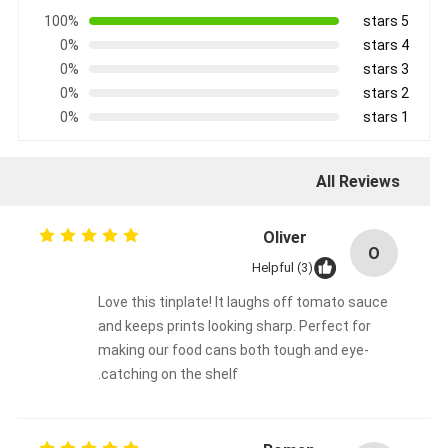
100%
5 stars
0%
4 stars
0%
3 stars
0%
2 stars
0%
1 stars
All Reviews
Oliver
O
Helpful (3)
Love this tinplate! It laughs off tomato sauce
and keeps prints looking sharp. Perfect for
making our food cans both tough and eye-
catching on the shelf.