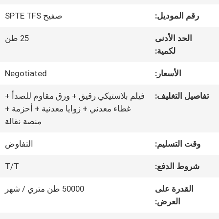
رقم الموديل:
صفيح SPTE TFS
جولة
الحد الأدنى
25 طن
في
لكمية:
المعمل
الأسعار:
Negotiated
تفاصيل التغليف:
فيلم بلاستيكي رقيق + ورق مقاوم للصدأ +
رقابة
غطاء معدني + زوايا معدنية + أحزمة +
منصة نقالة
جودة
وقت التسليم:
التفاوض
اتصل
شروط الدفع:
T/T
بنا
القدرة على
50000 طن متري / شهر
العرض: