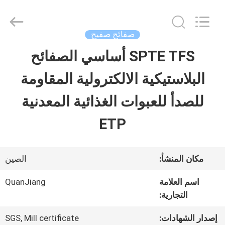
SHANGHAI
QUANYE
METAL
PACKAGING
صفائح صفيح
MATERIALS
CO.,LTD.
SPTE TFS أساسي الصفائح
بيت
All
Rights
البلاستيكية الالكترولية المقاومة
Reserved.
منتجات
للصدأ للعبوات الغذائية المعدنية
ETP
أشرطة
فيديو
مكان المنشأ:
الصين
اسم العلامة
QuanJiang
معلومات
التجارية:
عنا
إصدار الشهادات:
SGS, Mill certificate