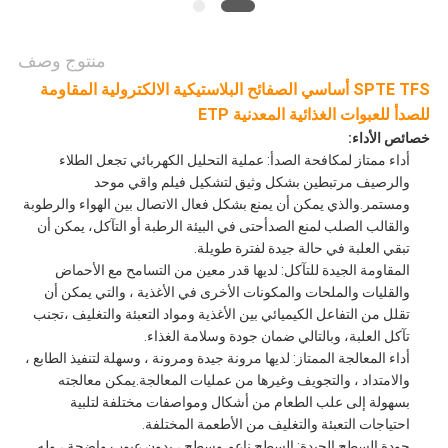
منتوج وصف
SPTE TFS أساسي الصفائح البلاستيكية الالكترولية المقاومة
للصدأ للعبوات الغذائية المعدنية ETP
خصائص الأداء:
أداء ممتاز لمكافحة الصدأ: عملية التحليل الكهربائي تجعل الطلاء
والرصيف مرتبطين بشكل وثيق لتشكيل فيلم واقي موحد
ومستمر.والذي يمكن أن يمنع بشكل فعال الاتصال بين الهواء والرطوبة
والقالب الصلب لمنع الصدأحتى في البيئة الرطبة أو التآكل، يمكن أن
تبقي العلبة في حالة جيدة لفترة طويلة.
المقاومة الجيدة للتآكل: لديها قدر معين من التسامح مع الأحماض
والقليات والملحات والمكونات الأخرى في الأغذية ، والتي يمكن أن
تقلل من التفاعل الكيميائي بين الأغذية ومواد التعبئة والتغليف ،تجنب
تآكل العلبة، وبالتالي ضمان جودة وسلامة الغذاء.
أداء المعالجة الممتاز: لديها مرونة جيدة ومرونة ، وسهلة لتنفيذ الطابع ،
والامتداد ، والتجويف وغيرها من عمليات المعالجة.يمكن معالجته
بسهولة إلى علب الطعام من أشكال ومواصفات مختلفة لتلبية
احتياجات التعبئة والتغليف من الأطعمة المختلفة.
جودة السطح الجيدة: السطح ناعم وسطح ، بدون عيوب واضحة ، وله