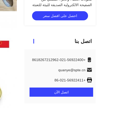
الصفيحة الالكترولية الصديقة للبيئة للتعبئة
الغذائية العالمية
احصل على افضل سعر
اتصل بنا
+8618267212962-021-56922400
quanye@spte.cn
+86-021-56922411
اتصل الآن