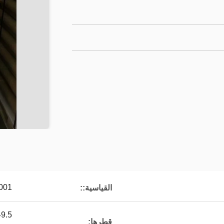
001
القياسية::
قطرها: