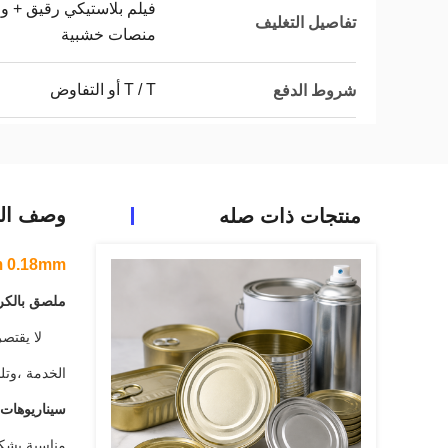
فيلم بلاستيكي رقيق + و
تفاصيل التغليف
منصات خشبية
T / T أو التفاوض
شروط الدفع
وصف الم
منتجات ذات صله
300D 73mm 0.18mm سمك الصلب الخالي
ملصق بالكر
لا يقتص
الخدمة ،وتلب
سيناريوهات 
مناسبة بشكل