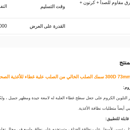
رق مقاوم للصدأ + كرتون +
التف
وقت التسليم
0000
القدرة على العرض
نتج
 من الصلب علبة غطاء للأغذية الصحة علبة أسفل
وم:
ر التلوين الكروم على جعل سطح غطاء العلبة له لامعة جيدة ومظهر جميل ، ولكن 
ي أيضاً متطلبات نظافة الأغذية.
قابلة للتطبيق:
 رئيسي لأسفل علب نظافة الغذاء ، وتستخدم على نطاق واسع في مجال تغليف ال