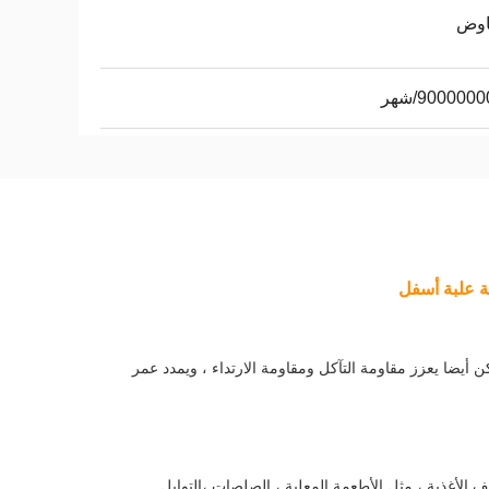
اوض
900000/شهر
أيضا يعزز مقاومة التآكل ومقاومة الارتداء ، ويمدد عمر
أغذية ، مثل الأطعمة المعلبة ، الصلصات ،التوابل