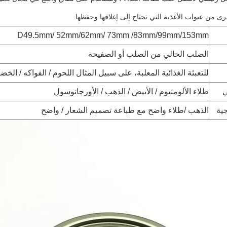
خرى من عبوات الأغذية التي تحتاج إلى إغلاقها وحفظها.
D49.5mm/ 52mm/62mm/ 73mm /83mm/99mm/153mm
الصلب الخالي من الصلب أو الصفيحة
للتعبئة الغذائية المعلبة، على سبيل المثال اللحوم / الفواكه / الخ
ي
طلاء الألومنيوم / الأبيض / الذهب / الأورجانوسول
ية
الذهب /طلاء واضح مع طباعة تصميم الشعار / واضح