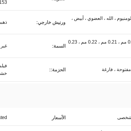
153 ملم
ن مادة BPA ، الألومنيوم ، الله ، العضوي ، أبيض ،
ذهب
ورنيش خارجي:
0.18 مم ، 0.19 مم ، 0.20 مم ، 0.21 مم ، 0.22 مم ، 0.23
غير 
السمة:
فيلم
فتوحة ، فارغة
الحزمة::
خشب
ated
الأسعار