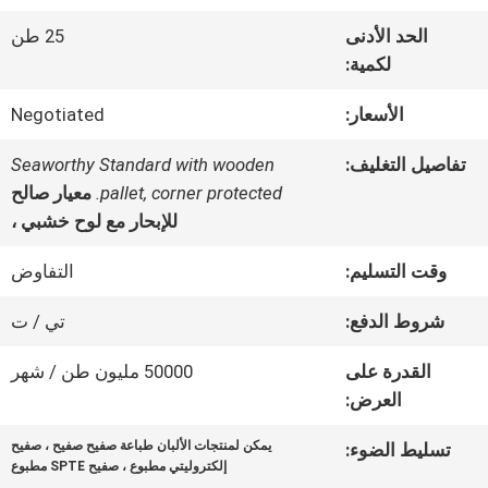
الحد الأدنى
25 طن
جولة
لكمية:
في
الأسعار:
Negotiated
المعمل
تفاصيل التغليف:
Seaworthy Standard with wooden
pallet, corner protected.
معيار صالح
للإبحار مع لوح خشبي ،
رقابة
وقت التسليم:
التفاوض
جودة
شروط الدفع:
تي / ت
اتصل
القدرة على
50000 مليون طن / شهر
العرض:
بنا
يمكن لمنتجات الألبان طباعة صفيح صفيح ، صفيح
تسليط الضوء:
إلكتروليتي مطبوع ، صفيح SPTE مطبوع