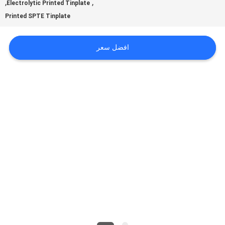
أخبار
,
,
Electrolytic Printed Tinplate
Printed SPTE Tinplate
حالات
افضل سعر
اطلب
اقتباس
خريطة
الموقع
سياسة
الخصوصية