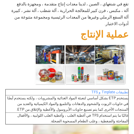
تقع في شنغهاي ، الصين ، لدينا معدات إنتاج متقدمة ، ومجهزة بالدفع
آلة ، مكبس ، فرن كبير للمعالجة الحرارية ، آلة شطب ، آلة نشر ، كبيرة
آلة السفع الرملي وغيرها من المعدات الرئيسية ومجموعة متنوعة من
أدوات الاختبار.
عملية الإنتاج
تطبيقات Tinplate و TFS
يستخدم ETP بشكل أساسي لتعبئة المواد الغذائية والمشروبات ، ولكنه يستخدم أيضًا
في حاويات الزيوت والشحوم والدهانات والتلميع والمواد الكيميائية والعديد من
المنتجات الأخرى.كما يتم تصنيع حاويات الأيروسول والأغطية والإغلاق من ETP.
غالبًا ما يتم استخدام TFS في أغطية العلب ، وأغطية العلب اللولبية ، والأقفال
المفاجئة والضغطية ، وعلب الطعام المسحوبة الضحلة.