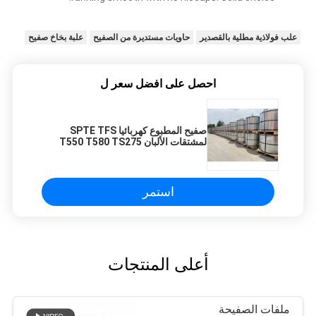
علب فولاذية مطلية بالقصدير
حاويات مستديرة من الصفيح
علبة بخاخ صفيح
احصل على افضل سعر ل
صفيح المطبوع كهربائيا SPTE TFS
لمشتقات الألبان T550 T580 TS275
ETP
استمر
أعلى المنتجات
ملفات الصفيحة