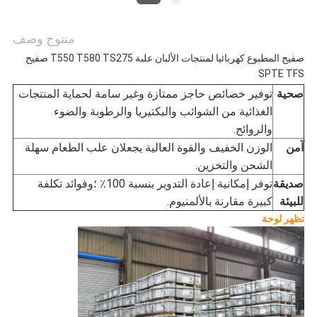
منتوج وصف
صفيح المطبوع كهربائيا لمنتجات الألبان علبة T550 T580 TS275 صفيح
SPTE TFS
صحية
توفير خصائص حاجز ممتازة وغير سامة لحماية المنتجات
الغذائية من الشوائب والبكتيريا والرطوبة والضوء
والروائح.
آمن
الوزن الخفيف والقوة العالية يجعلان علب الطعام سهلة
الشحن والتخزين.
صديقة
توفر إمكانية إعادة التدوير بنسبة 100٪ ؛وفوائد تكلفة
للبيئة
كبيرة مقارنة بالألمنيوم.
تظهر لوحة