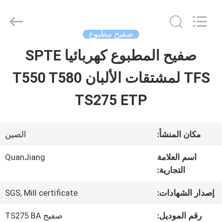
SHANGHAI
QUANYE
METAL
PACKAGING
صفيح مطبوع
MATERIALS
CO.,LTD.
صفيح المطبوع كهربائيا SPTE
بيت
All
Rights
TFS لمشتقات الألبان T550 T580
Reserved.
منتجات
TS275 ETP
أشرطة
مكان المنشأ:
الصين
فيديو
اسم العلامة
QuanJiang
التجارية:
معلومات
إصدار الشهادات:
SGS, Mill certificate
عنا
رقم الموديل:
صفيح TS275 BA