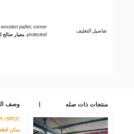
wooden pallet, corner
تفاصيل التغليف
protected.
معيار صالح ل
وصف الم
منتجات ذات صله
SPTE TFS MR / SPCC مقاومة
يمكن للطعام ctrolytic Tinplate