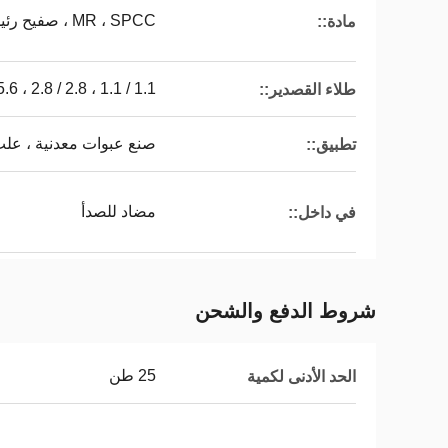
MR ، SPCC ، صفيح رئيسي / TFS
مادة::
1.1 / 1.1 ، 2.8 / 2.8 ، 5.5.6 / 5.6 ، إلخ. أو حسب الطلب
طلاء القصدير::
صنع عبوات معدنية ، عل
تطبيق::
مضاد للصدأ
في داخل::
شروط الدفع والشحن
25 طن
الحد الأدنى لكمية