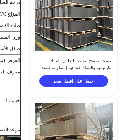
درجة الص
المزاج (BA & CA)
طلاء القص
وزن الملف
صقل الأس
العرض (مم
صفيحة صفيح صناعية لتغليف المواد
الكيميائية والمواد الغذائية | مقاومة للصدأ
معرف المل
احصل على افضل سعر
خدماتنا
موعد التس