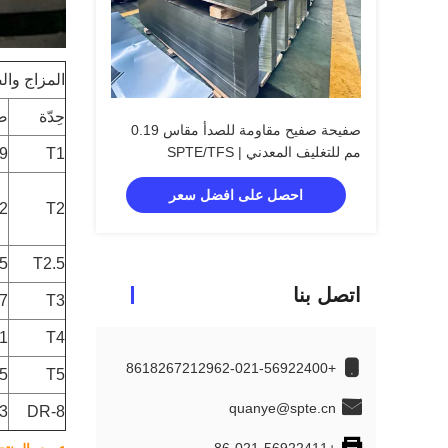
المزاج وال
حِدّة
ضم
صفيحة صفيح مقاومة للصدأ مقاس 0.19
مم للتغليف المعدني | SPTE/TFS
+ 3
T1
احصل على افضل سعر
+ 3
T2
+ 3
T2.5
اتصل بنا
+ 3
T3
+ 3
T4
+8618267212962-021-56922400
+ 3
T5
quanye@spte.cn
+ 3
DR-8