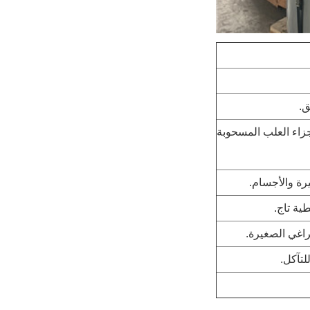
ق.
جزاء العلب المسحوبة
رة والأجسام.
ية تاج.
راغي الصغيرة.
لتآكل.