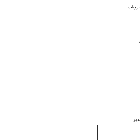
روبات
دير