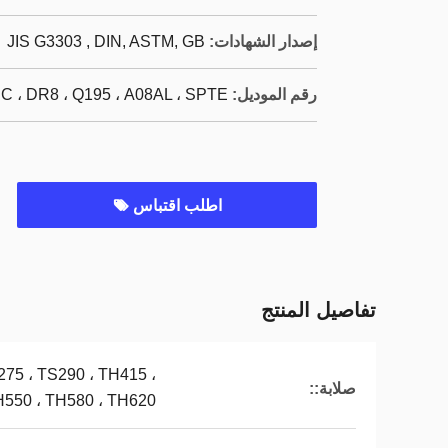
إصدار الشهادات:
JIS G3303 , DIN, ASTM, GB
رقم الموديل:
C ، DR8 ، Q195 ، A08AL ، SPTE
اطلب اقتباس
تفاصيل المنتج
275 ، TS290 ، TH415 ،
صلابة::
H550 ، TH580 ، TH620