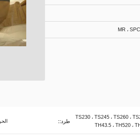
MR ، SPC
TS230 ، TS245 ، TS260 ، TS
الحر
طرد::
TH43.5 ، TH520 ، T