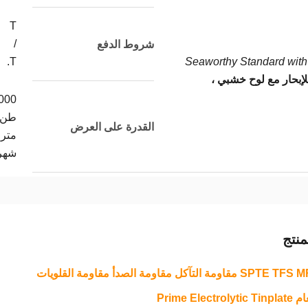
T
/
شروط الدفع
T.
Seaworthy Standard with 
لإبحار مع لوح خشبي ،
000
طن
القدرة على العرض
متري
شهر
نتج
 التآكل مقاومة الصدأ مقاومة القلويات
Prime Ele