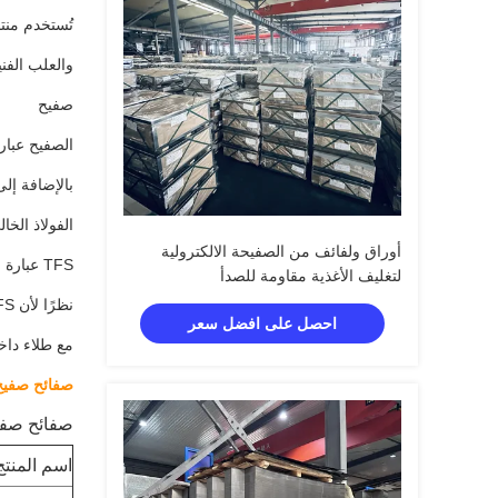
تُستخدم منت
والعلب الفني
صفيح
الصفيح عبار
بالإضافة إل
الفولاذ الخال
أوراق ولفائف من الصفيحة الالكترولية
TFS عبارة عن فولاذ مطلي بالكروم كهربائياً ، وله قدرة فائقة على الطلاء والتصاق الطلاء.
لتغليف الأغذية مقاومة للصدأ
نظرًا لأن TFS يتمتع بمقاومة ممتازة لبقع الكبريتيد ، فيمكن استخدامه في استخدام الطعام
احصل على افضل سعر
مع طلاء داخ
صفائح صفيح ramenters
صفائح صفي
اسم المنتج