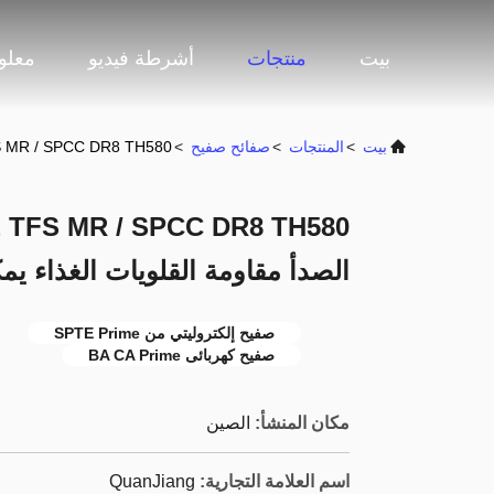
بيت
منتجات
أشرطة فيديو
معلو
بيت
>
المنتجات
>
صفائح صفيح
>
SPTE TFS MR / SPCC DR8 TH580 مقاومة التآكل مقاومة الصدأ مقاومة القلويات 
الصدأ مقاومة القلويات الغذاء يم
صفيح إلكتروليتي من SPTE Prime
صفيح كهربائى BA CA Prime
مكان المنشأ:
الصين
اسم العلامة التجارية:
QuanJiang