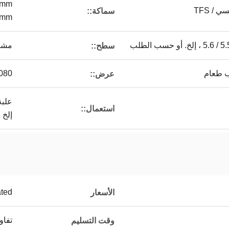
5mm
سماكة::
0.18mm
مشرق
سطح::
ب طعام
-1080
عرض::
علبة
استعمال::
إلخ
ated
الأسعار
تفا
وقت التسليم