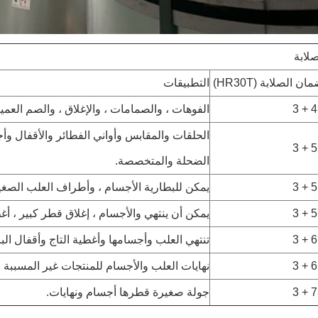
صلابة
ان الصلابة (HR30T)
التطبيقات
49 
الفوهات ، والصمامات ، والإغلاق ، والصم العمي
الحلقات والمقابس وأواني الفطائر والأقفال وأ
52 
الضحلة والمتخصصة.
55 
يمكن للبطارية الأجسام ، وأطراف العلب الصغي
57 
يمكن أن ينتهي والأجسام ، إغلاق قطر كبير ، أغط
61 
تنتهي العلب وأجسامها وأغطية التاج وأقفال الب
65 
نهايات العلب والأجسام للمنتجات غير المسببة ل
73 
جولة صغيرة قطرها أجسام ونهايات.