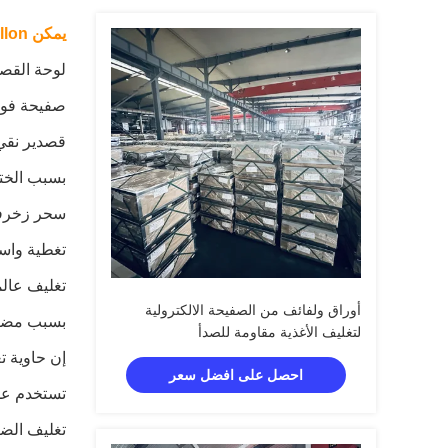
يمكن TFS SPTE Gallon مقاومة الصدأ لفائف صفائح صفيح
لوحة القصدير كهر
صفيحة فولا
قصدير نقي 
بسبب الختم
سحر زخرفة 
تغطية واسع
تغليف عالم
أوراق ولفائف من الصفيحة الالكترولية
بسبب مضادا
لتغليف الأغذية مقاومة للصدأ
إن حاوية ت
احصل على افضل سعر
تستخدم على
تغليف الضر