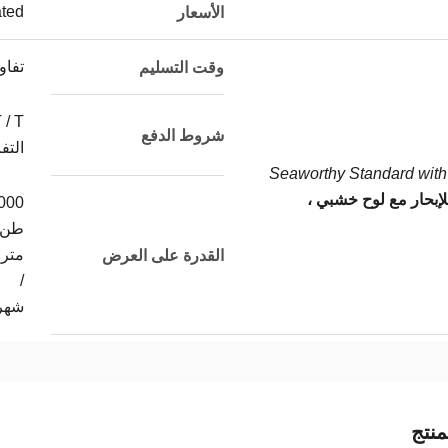
ated
الأسعار
تفا
وقت التسليم
شروط الدفع
التف
Seaworthy Standard with 
لإبحار مع لوح خشبي ،
000
طن
متر
القدرة على العرض
/
شهر
نتج