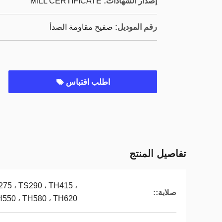
إصدار الشهادات:
MILL CERTIFICATE
رقم الموديل:
صفيح مقاومة الصدأ
اطلب اقتباس
تفاصيل المنتج
275 ، TS290 ، TH415 ،
صلابة::
H550 ، TH580 ، TH620