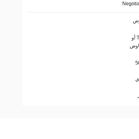
Negoti
وض
T / T أو
اوض
5
ي