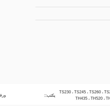
TS230 ، TS245 ، TS260 ، TS
ورقة
يكتب::
TH435 ، TH520 ، T