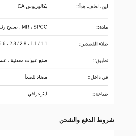
بكالوريوس CA
لين، لطف، هدأ::
MR ، SPCC ، صفيح رئيسي / TFS
مادة::
1.1 / 1.1 ، 2.8 / 2.8 ، 5.5.6 / 5.6 ، إلخ. أو حسب الطلب
طلاء القصدير::
صنع عبوات معدنية ، عل
تطبيق::
مضاد للصدأ
في داخل::
ليثوغرافي
طباعة::
شروط الدفع والشحن