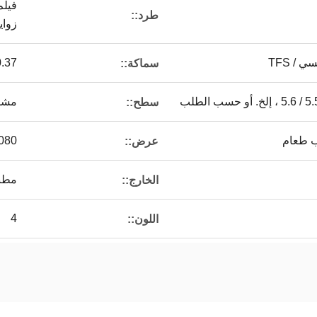
فيلم
طرد::
زواي
-0.37
سماكة::
مشرق
سطح::
ب طعام
-1080
عرض::
مطب
الخارج::
4
اللون::