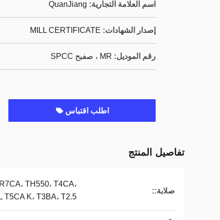
اسم العلامة التجارية:
QuanJiang
إصدار الشهادات:
MILL CERTIFICATE
رقم الموديل:
MR ، صفيح SPCC
اطلب اقتباس
تفاصيل المنتج
DR7CA، TH550، T4CA،
صلابة::
L T5CA K، T3BA، T2.5