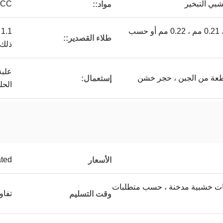
بي التبخير
R ، SPCC
مواد::
0.15-0.47 مم ، 0.2 مم ، 0.21 مم ، 0.22 مم أو حسب
طلاء القصدير::
ذلك
علبة
طعة من الجبن ، حجر خشن
إستعمال:
الحل
ated
الأسعار
ات خشبية مدخنة ، حسب متطلبات
تفا
وقت التسليم