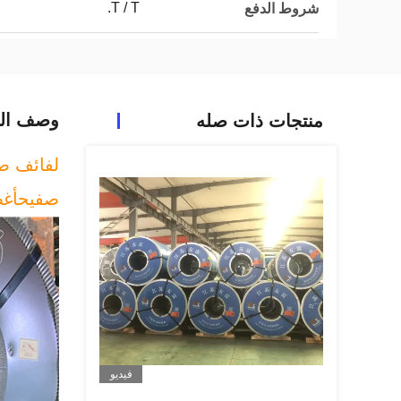
T / T.
شروط الدفع
وصف الم
منتجات ذات صله
لفائف ص
صفيح
أغط
فيديو