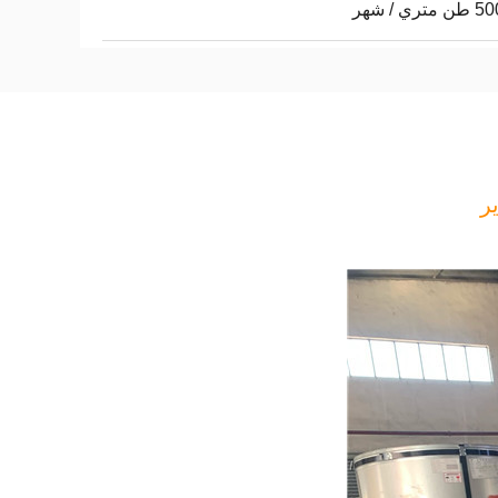
ري / شهر
ر