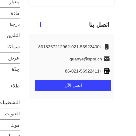
معيار
مادة
اتصل بنا
درجة
التلدين
سماكة
+8618267212962-021-56922400
عرض
quanye@spte.cn
حِدّة
+86-021-56922411
اتصل الآن
طلاء:
التشطيبات:
العبوات:
موك