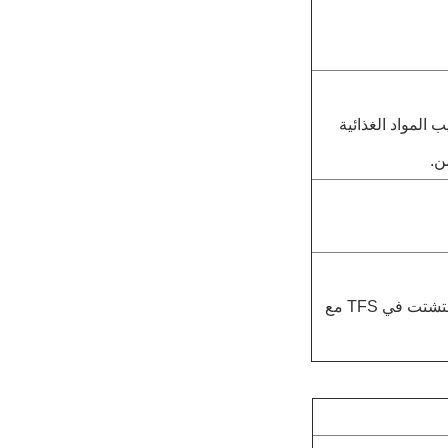
د عند تعليب المواد الغذائية
الطلاء في TFS ليس مذبذبًا.يمكن تعبئة المنتجات القلوية مثل المنظفات وألوان التشتت في TFS مع