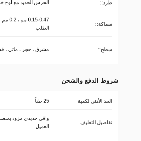
الحرس الحديد مع لوح خش
طَرد::
سماكة::
الطلب
مشرق ، حجر ، ماتي ، ق
سطح::
شروط الدفع والشحن
25 طناً
الحد الأدنى لكمية
واقي حديدي مزود بمنص
تفاصيل التغليف
العميل