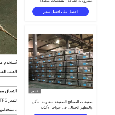
مشروبات الطاقة - تشطيبات متعددة
الأسطح 0.16-0.35 مم
احصل على افضل سعر
تُستخدم م
العلب الفني
التصاق ممت
فيديو
صفيحات الصفائح الصفيحة لمقاومة التآكل
والمظهر الجمالي في عبوات الأغذية
باستخدامها لصنع عل