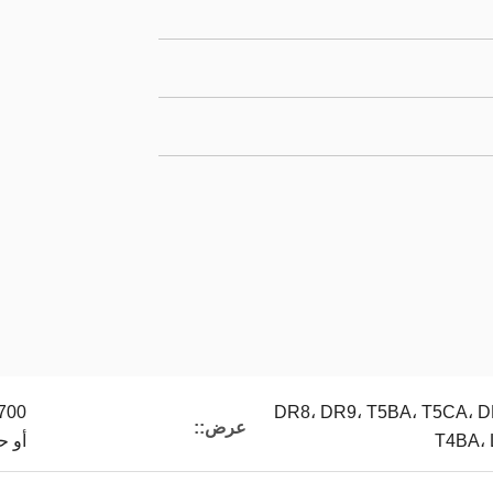
DR8، DR9، T5BA، T5CA، 
عرض::
T4BA، 
أو 