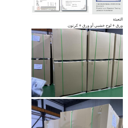
التعبئة
ورق + لوح خشبي أو ورق + كرتون.