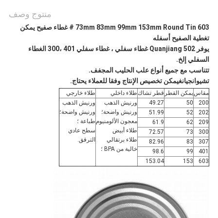
منتوج وصف
73mm 83mm 99mm 153mm Round Tin 603 # غطاء صفيح يمكن
تغطية الصفيح أسفله
يوفر Quanjiang 502
غطاء سفلي ، غطاء سفلي 401 ،
3
00 الغطاء
السفلي
إلخ.
تتناسب مع جميع أنواع علب الحليب المجفف.
تشيوانجيانغ
يمكن تخصيص الإنتاج وفقا للعملاء
يحتاج.
مقاس
يمكن القطر
قطر تشاك
طلاء داخلي
طلاء خارجي
200
50
49.27
ورنيش الذهب
ورنيش الذهب
ورنيش واضحة؛
ورنيش واضحة؛
51.99
52
202
معجون الألومنيوم
طباعة ؛
61.9
62
209
طلاء أبيض
سطح عادي
72.57
73
300
طلاء برتقالي
الترقق.
82.96
83
307
خالية من BPA ؛
98.6
99
401
153.04
153
603