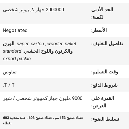
الحد الأدنى
2000000 جهاز كمبيوتر شخصى
جولة
لكمية:
في
الأسعار:
Negotiated
المعمل
تفاصيل التغليف:
paper ,carton , wooden pallet.
الورق
والكرتون واللوح الخشبي.
standard
export packin
رقابة
وقت التسليم:
تفاوض
جودة
شروط الدفع:
T / T.
اتصل
القدرة على
9000 مليون جهاز كمبيوتر شخصى / شهر
العرض:
بنا
غطاء صفيح 153 مم ، غطاء صفيح 603 ، علبة معدنية 603
تسليط الضوء:
بغطاء