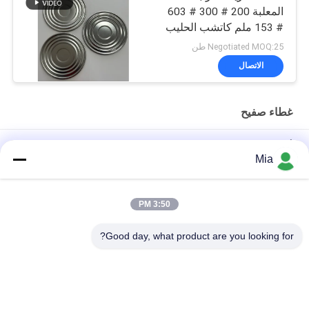
المعلبة 200 # 300 # 603
# 153 ملم كاتشب الحليب
لانشون غطاء TIN
Negotiated MOQ:25 طن
الاتصال
غطاء صفيح
أغطية علب صفيح مطبوعة مخصصة لتغليف المواد الغذائية والعلامات
Mia
التجارية
أغطية صفيح كهربائيًا شديدة التحمل لعلب الطعام | مقاومة للتآكل
3:50 PM
أغطية صفيح متعددة الأنواع لتغليف المواد الغذائية والكيميائية والهباء
Good day, what product are you looking for?
الجوي
فئات شعبية
جميع