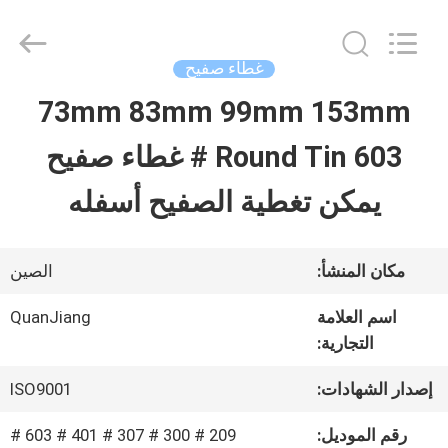
SHANGHAI
QUANYE
METAL
PACKAGING
غطاء صفيح
MATERIALS
CO.,LTD.
73mm 83mm 99mm 153mm
بيت
All
Rights
Round Tin 603 # غطاء صفيح
Reserved.
منتجات
يمكن تغطية الصفيح أسفله
أشرطة
مكان المنشأ:
الصين
فيديو
اسم العلامة
QuanJiang
التجارية:
معلومات
إصدار الشهادات:
ISO9001
عنا
رقم الموديل:
209 # 300 # 307 # 401 # 603 #