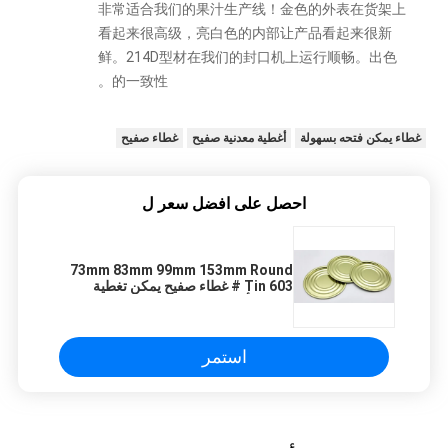
非常适合我们的果汁生产线！金色的外表在货架上
看起来很高级，亮白色的内部让产品看起来很新
鲜。214D型材在我们的封口机上运行顺畅。出色
的一致性。
غطاء يمكن فتحه بسهولة
أغطية معدنية صفيح
غطاء صفيح
احصل على افضل سعر ل
73mm 83mm 99mm 153mm Round
Tin 603 # غطاء صفيح يمكن تغطية
الصفيح أسفله
استمر