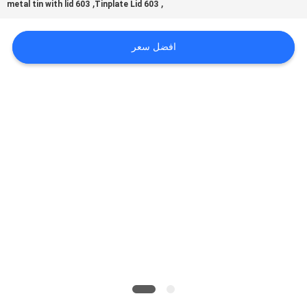
أخبار
,
,
603 metal tin with lid
603 Tinplate Lid
افضل سعر
حالات
اطلب
اقتباس
خريطة
الموقع
سياسة
الخصوصية