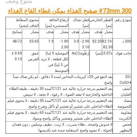
منتوج وصف
300 #
73mm صفيح الغذاء يمكن غطاء القاع الغذاء
نموذج رقم.
القطر الخارجي
قطر تشاك
ارتفاع الحافة
محتوى المطاط
(مم)
(مم)
المستديرة (مم)
الجاف (مجم)
معيار
هدف
معيار
هدف
معيار
هدف
معيار
تسامح
300 د
82.10-
82.20
2.90 -
3.0
1.80 -
1.9
55-65
48-72
2.00
3.10
82.30
جانب هوك
≥
3.07
(
(مم)
رُطُوبَة(٪)
≤
4
الموصلية 5 (ما)
عمق
0.60 ±
لكل قطعة ، لا تزيد
القرص
0.10
عن 3 (ما) في
المتوسط
20٪
بعد النقع في 20٪ كبريتات النحاس لمدة 3 دقائق ، لم يكن هناك صدأ
CuSO4
واضح
كشف
بعد التعقيم بدرجة حرارة عالية عند 121
℃
لمدة 30 دقيقة ، طبقة الطلاء
الغليان
الداخلية والخارجية لا تفقد الضوء ، لا رغوة ، لا تجعد ، لا تبييض.
مضاد
بعد التعقيم بدرجة حرارة عالية عند 121
℃
لمدة 30 دقيقة ، لا يحتوي فيلم
للحموضة
الطلاء الداخلي على تقشير أو تقشير أو تآكل وتقرح واضح.
مقاومة
بعد التعقيم بدرجة حرارة عالية عند 121
℃
لمدة 60 دقيقة ، لا يحتوي فيلم
الكبريت
الطلاء الداخلي على تقشير وتقشير وتآكل واضح وسواد.
فحص
لا خدوش واضحة ، طلاء تسرب ، لا زيت ، نظيف وسلس ، دون فقدان
المظهر
الجولة ، لا تشوه واضح ؛استقامة جيدة عند تكديسها.