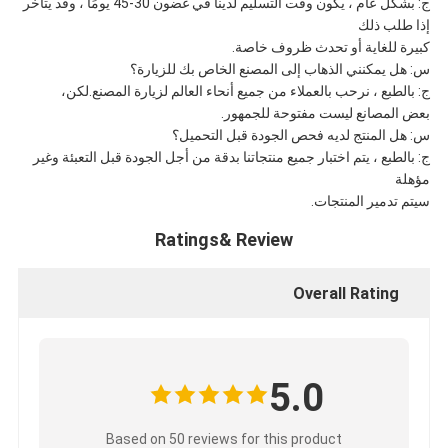
ج: بشكل عام ، يكون وقت التسليم لدينا في غضون 30-45 يومًا ، وقد يتأخر
إذا طلب ذلك
كبيرة للغاية أو تحدث ظروف خاصة.
س: هل يمكنني الذهاب إلى المصنع الخاص بك للزيارة؟
ج: بالطبع ، نرحب بالعملاء من جميع أنحاء العالم لزيارة المصنع.لكن،
بعض المصانع ليست مفتوحة للجمهور.
س: هل المنتج لديه فحص الجودة قبل التحميل؟
ج: بالطبع ، يتم اختبار جميع منتجاتنا بدقة من أجل الجودة قبل التعبئة وغير
مؤهلة
سيتم تدمير المنتجات.
Ratings& Review
Overall Rating
5.0
Based on 50 reviews for this product