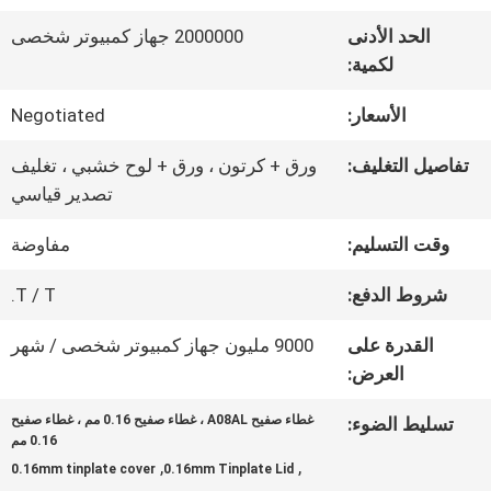
الحد الأدنى
2000000 جهاز كمبيوتر شخصى
جولة
لكمية:
في
الأسعار:
Negotiated
المعمل
تفاصيل التغليف:
ورق + كرتون ، ورق + لوح خشبي ، تغليف
تصدير قياسي
رقابة
وقت التسليم:
مفاوضة
جودة
شروط الدفع:
T / T.
القدرة على
9000 مليون جهاز كمبيوتر شخصى / شهر
اتصل
العرض:
بنا
غطاء صفيح A08AL ، غطاء صفيح 0.16 مم ، غطاء صفيح
تسليط الضوء:
0.16 مم
,
,
0.16mm tinplate cover
0.16mm Tinplate Lid