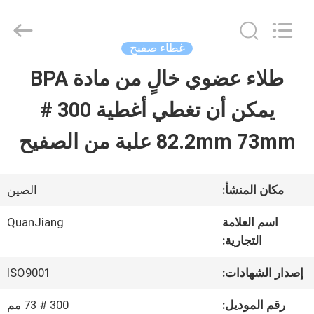
SHANGHAI
QUANYE
METAL
PACKAGING
غطاء صفيح
MATERIALS
CO.,LTD.
طلاء عضوي خالٍ من مادة BPA
بيت
All
Rights
يمكن أن تغطي أغطية 300 #
Reserved.
منتجات
82.2mm 73mm علبة من الصفيح
أشرطة
مكان المنشأ:
الصين
فيديو
اسم العلامة
QuanJiang
التجارية:
معلومات
إصدار الشهادات:
ISO9001
عنا
رقم الموديل:
300 # 73 مم