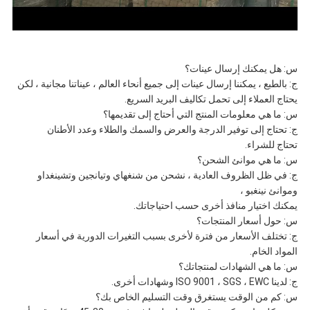
س: هل يمكنك إرسال عينات؟
ج: بالطبع ، يمكننا إرسال عينات إلى جميع أنحاء العالم ، عيناتنا مجانية ، لكن
يحتاج العملاء إلى تحمل تكاليف البريد السريع.
س: ما هي معلومات المنتج التي أحتاج إلى تقديمها؟
ج: تحتاج إلى توفير الدرجة والعرض والسمك والطلاء وعدد الأطنان
تحتاج للشراء.
س: ما هي موانئ الشحن؟
ج: في ظل الظروف العادية ، نشحن من شنغهاي وتيانجين وتشينغداو
وموانئ نينغبو ،
يمكنك اختيار منافذ أخرى حسب احتياجاتك.
س: حول أسعار المنتجات؟
ج: تختلف الأسعار من فترة لأخرى بسبب التغيرات الدورية في أسعار
المواد الخام.
س: ما هي الشهادات لمنتجاتك؟
ج: لدينا ISO 9001 ، SGS ، EWC وشهادات أخرى.
س: كم من الوقت يستغرق وقت التسليم الخاص بك؟