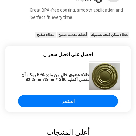
Great BPA-free coating, smooth application and
perfect fit every time!
غطاء يمكن فتحه بسهولة
أغطية معدنية صفيح
غطاء صفيح
احصل على افضل سعر ل
طلاء عضوي خالٍ من مادة BPA يمكن أن
تغطي أغطية 300 # 82.2mm 73mm
علبة من الصفيح
استمر
أعلى المنتجات