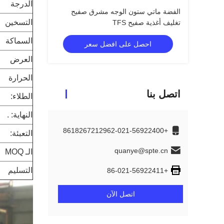
الدرجة
الفضة ماتي ستون الوجه مشرق صفيح
التسخين
تغليف أغذية صفيح TFS
السماكة
احصل على افضل سعر
العرض
الحرارة
اتصل بنا
الطلاء:
النهاية: .
+8618267212962-021-56922400
التعبئة:
quanye@spte.cn
الـ MOQ
التسليم
+86-021-56922411
اتصل الآن