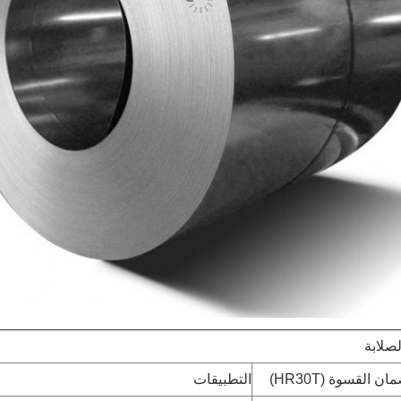
لصلابة
ان القسوة (HR30T)
التطبيقات