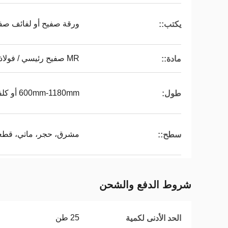
ورقة صفيح أو لفائف صف
يكتب::
MR صفيح رئيسي / فولاذ خالٍ من القصدير
مادة::
600mm-1180mm أو كلفائف
طول:
مشرق، حجر، ماتي، قطعة 
سطح::
شروط الدفع والشحن
25 طن
الحد الأدنى لكمية