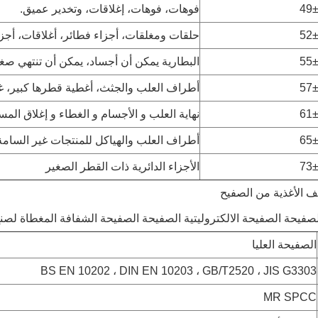
49
فوهات، فوهات، إغلاقات، وتخدير عميق.
52
حلقات ومغلقات، أجزاء فطائر، أغلاقات، أجزا
55
البطارية يمكن أن أجساد، يمكن أن تنتهي صغ
57
أطراف العلب والجثث، أغطية قطرها كبير، غط
61
نهاية العلب و الأجسام و الغطاء و إغلاق الم
65
أطراف العلب والهياكل للمنتجات غير السامة
73
الأجزاء الدائرية ذات القطر الصغير
يف الأغذية من الصفيح
صفيحة الصفيحة الالكتروليتية الصفيحة الصفيحة الشفافة المغطاة لصن
الصفيحة العليا
BS EN 10202 ، DIN EN 10203 ، GB/T2520 ، JIS G3303
MR SPCC