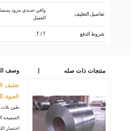
واقي حديدي مزود بمنص
تفاصيل التغليف
العميل
T / T.
شروط الدفع
وصف الم
منتجات ذات صله
تغليف ال
العبوة TINPLATE
طين بلات
الصفيحة ال
اختصار اللغة الإنجليزية هو SPTE ، والذ