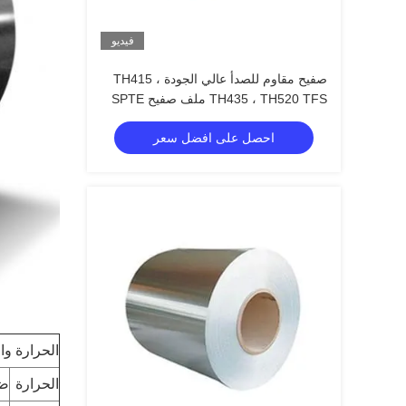
فيديو
صفيح مقاوم للصدأ عالي الجودة TH415 ،
TH435 ، TH520 TFS ملف صفيح SPTE
صفيح
احصل على افضل سعر
الحرارة وا
الحرارة
ضم