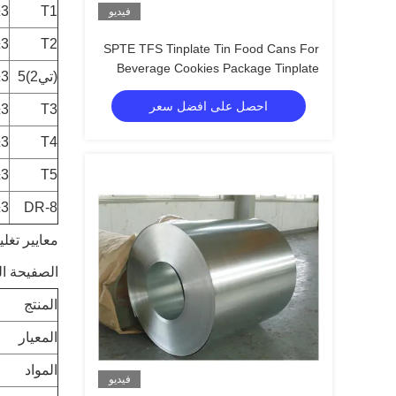
±3
T1
فيديو
±3
T2
SPTE TFS Tinplate Tin Food Cans For
Beverage Cookies Package Tinplate
(تي2)5
±3
احصل على افضل سعر
±3
T3
±3
T4
±3
T5
±3
DR-8
معايير تغل
الصفيحة ال
المنتج
المعيار
المواد
فيديو