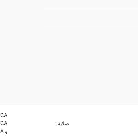
صلابة::
و T2.5BA و T