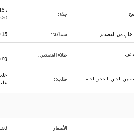
15 ،
يح
حِدّة::
h620
0.15 مم - 0.5
سماكة::
طلاء القصدير::
chorming
علب 
من الجبن، الحجر الخام
طلب::
علب
ated
الأسعار